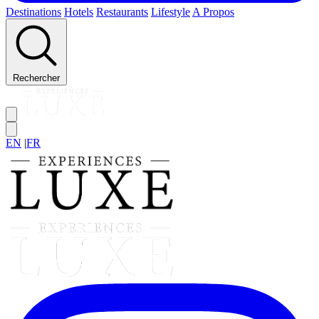
Destinations
Hotels
Restaurants
Lifestyle
A Propos
Rechercher
EN
|
FR