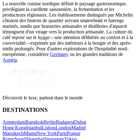
La nouvelle cuisine nordique définit le paysage gastronomique,
privilégiant la cueillette saisonnière, la fermentation et les
producteurs régionaux. Les établissements distingués par Michelin
côtoient des bistrots de quartier servant smørrebrød et harengs
marinés, tandis que brasseries artisanales et distilleries d'aquavit
témoignent d'un virage vers la production artisanale. La culture du
café repose sur le
hygge
—une attention délibérée au confort et à la
convivialité—exprimée par des intérieurs à la bougie et des après-
midis prolongés. Pour d'autres explorations de l'hospitalité nord-
européenne, considérez
Germany
ou les grandes traditions de
Austria
.
Découvrir le luxe, partout dans le monde
DESTINATIONS
Amsterdam
Bangkok
Berlin
Budapest
Dubai
Hong Kong
Istanbul
Lisbon
London
Madrid
Marrakech
Miami
New York
Paris
Prague
Rome
Seoul
Shanghai
Singapore
Tokyo