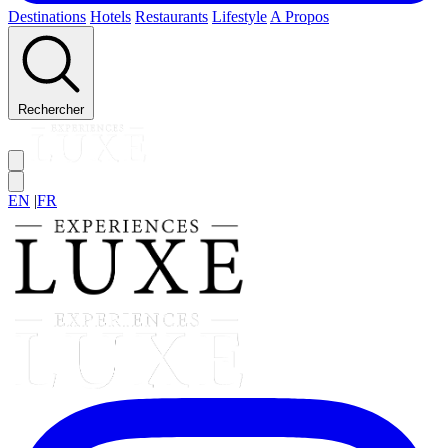
Destinations
Hotels
Restaurants
Lifestyle
A Propos
Rechercher
EN
|
FR