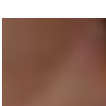
centenaires, accueille les déjeuners d'été. Les menus saisonniers
suivent le rythme du marché avec une précision toute italienne.
Lire la suite
4.
der allerKrug