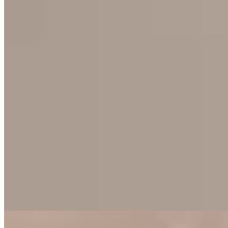
Michelin Selected
Cette table familiale propose une cuisine italienne ambitieuse aux
accents régionaux allemands. La carte se décline également en
menus composés, dont une formule végétarienne soignée. L'accueil
chaleureux perpétue une tradition d'hospitalité sincère. Une agréable
terrasse prolonge le repas en plein air, tandis que des chambres
confortables réparties dans deux bâtiments permettent de prolonger
l'étape.
Lire la suite