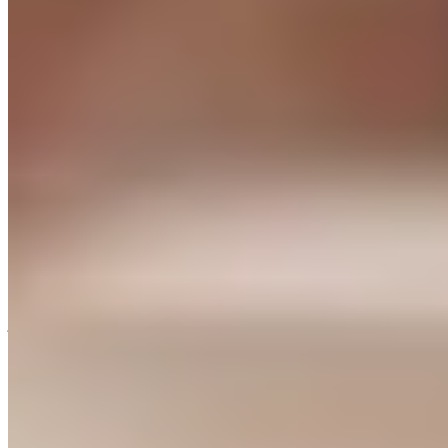
Michelin Selected
Sous la houlette de Sven Hütten et Petra Tiecke-Hütten, cette table
conviviale décline une cuisine de terroir enrichie d'accents
internationaux. Les assiettes, soignées et maîtrisées, témoignent d'un
savoir-faire reconnu par une distinction Michelin. À l'arrière de
l'établissement, une terrasse ombragée invite aux repas en plein air,
offrant un cadre champêtre particulièrement agréable aux beaux
jours.
Lire la suite
Questions Fréquentes