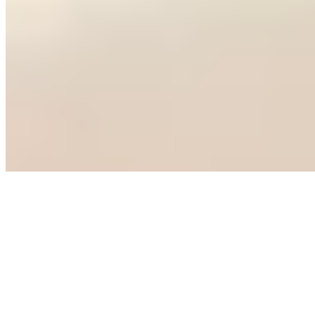
Michelin Selected
Cette ferme à colombages de 1589, déployée sur un domaine de 11
000 mètres carrés, cultive l'art de la table paysanne revisitée. La
cuisine privilégie les circuits courts et marie influences régionales et
internationales dans un décor champêtre soigné. Quelques chambres
contemporaines permettent de prolonger l'escapade gourmande au
milieu de la campagne de Celle.
Lire la suite
3.
Taverna & Trattoria Palio