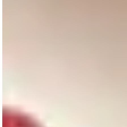
Quel patrimoine architectural caractérise la vieille
ville de Celle ?
+
Quelles spécialités locales trouve-t-on dans les
restaurants de Celle ?
+
Comment Celle se situe-t-elle par rapport à la lande
de Lunebourg ?
+
Destinations à Proximité
Explorer Allemagne