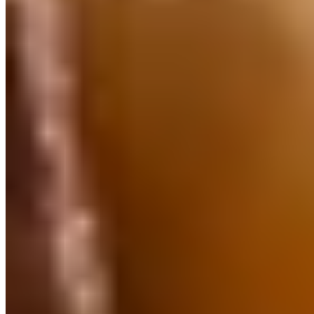
Celle
La vieille ville de Celle conserve l'un des ensembles les plus
complets d'architecture à colombages du nord de l'Allemagne. Près
de 500 maisons Fachwerk bordent les ruelles tortueuses qui
remontent au Moyen Âge. Le château ducal marque la limite sud de
la cité, sa façade Renaissance blanche dominant les jardins à la
française qui s'étendent vers le quartier du Französischer Garten. Les
rues piétonnes Zöllnerstraße et Poststraße forment l'axe commercial
principal, où les boutiques occupent des maisons de marchands
plusieurs fois centenaires.
La table s'appuie sur les traditions agricoles de Basse-Saxe : agneau
Heidschnucke élevé sur la lande de Lunebourg, asperges blanches
au printemps, galettes de sarrasin typiques de Celle. L'animation du
soir se concentre autour du Stechbahn, ancienne place de tournois
devenue cœur battant de la cité, où les terrasses s'installent sur les
pavés au pied des façades à pignons. Au-delà du centre historique, le
quartier de Blumlage propose une atmosphère plus résidentielle avec
quelques tables de quartier servant les classiques régionaux.