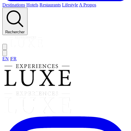
Destinations
Hotels
Restaurants
Lifestyle
A Propos
Rechercher
EN
|
FR