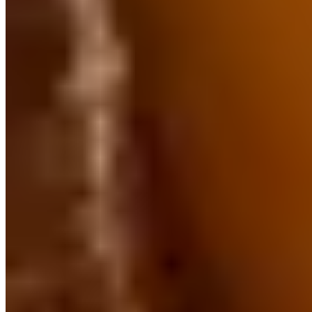
Découvrir le luxe, partout dans le monde
DESTINATIONS
Amsterdam
Bangkok
Berlin
Budapest
Dubai
Hong Kong
Istanbul
Lisbon
London
Madrid
Marrakech
Miami
New York
Paris
Prague
Rome
Seoul
Shanghai
Singapore
Tokyo