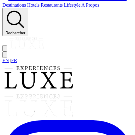
Destinations
Hotels
Restaurants
Lifestyle
A Propos
Rechercher
EN
|
FR