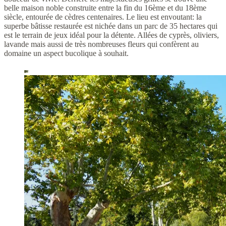
belle maison noble construite entre la fin du 16ème et du 18ème
siècle, entourée de cèdres centenaires. Le lieu est envoutant: la
superbe bâtisse restaurée est nichée dans un parc de 35 hectares qui
est le terrain de jeux idéal pour la détente. Allées de cyprès, oliviers,
lavande mais aussi de très nombreuses fleurs qui confèrent au
domaine un aspect bucolique à souhait.