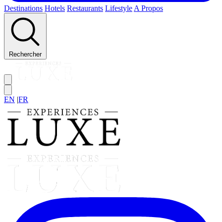
Destinations
Hotels
Restaurants
Lifestyle
A Propos
Rechercher
EN
|
FR