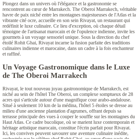
Plongez dans un univers où l'élégance et la gastronomie se
rencontrent au cœur de Marrakech. The Oberoi Marrakech, véritable
havre de paix niché entre les montagnes majestueuses de l'Atlas et la
vibrante cité ocre, accueille en son sein Rivayat, un restaurant qui
redéfinit le luxe culinaire. Ce lieu d'exception, où chaque détail
témoigne de l'artisanat marocain et de l'opulence indienne, invite les
gourmets à un voyage sensoriel unique. Sous la direction du chef
étoilé Rohit Ghai, Rivayat incarne la fusion parfaite des traditions
culinaires indienne et marocaine, dans un cadre à la fois enchanteur
et raffiné.
Un Voyage Gastronomique dans le Luxe
de The Oberoi Marrakech
Rivayat, le tout nouveau joyau gastronomique de Marrakech, est
niché au sein de l'hôtel The Oberoi, un complexe somptueux de 28
acres qui s'articule autour d'une magnifique cour arabo-andalouse.
Situé à seulement 10 km de la médina, l'hôtel 5 étoiles se dresse au
milieu d'une ancienne plantation d'agrumes, offrant depuis sa
terrasse principale des vues à couper le souffle sur les montagnes du
Haut Atlas. Ce cadre bucolique, où se marient luxe contemporain et
héritage artistique marocain, constitue l'écrin parfait pour Rivayat.
Ici, les convives peuvent savourer une aventure culinaire inédite,
orchestrée par le célèbre chef Rohit Ghai, au cœur d'une oasis de