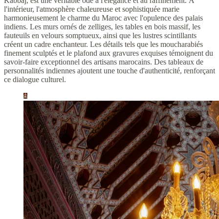
Kabbaj, est une véritable ode à l'élégance et au raffinement. À
l'intérieur, l'atmosphère chaleureuse et sophistiquée marie
harmonieusement le charme du Maroc avec l'opulence des palais
indiens. Les murs ornés de zelliges, les tables en bois massif, les
fauteuils en velours somptueux, ainsi que les lustres scintillants
créent un cadre enchanteur. Les détails tels que les moucharabiés
finement sculptés et le plafond aux gravures exquises témoignent du
savoir-faire exceptionnel des artisans marocains. Des tableaux de
personnalités indiennes ajoutent une touche d'authenticité, renforçant
ce dialogue culturel.