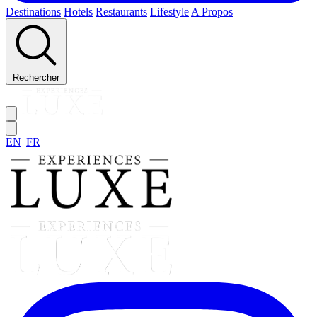
Destinations
Hotels
Restaurants
Lifestyle
A Propos
Rechercher
EN
|
FR