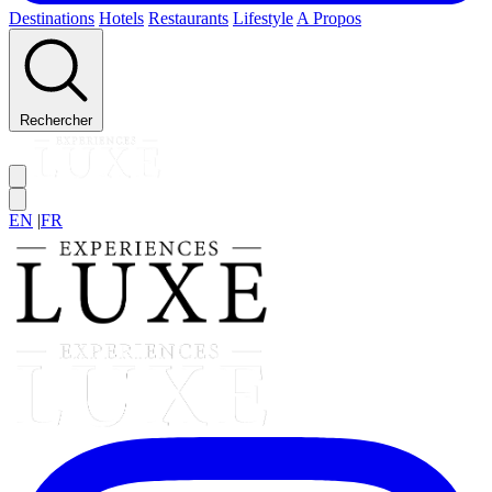
Destinations
Hotels
Restaurants
Lifestyle
A Propos
Rechercher
EN
|
FR