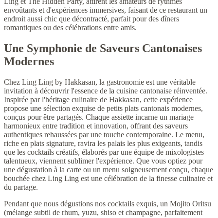
Ling et The Hidden Party, attirent les amateurs de rythmes
envoûtants et d'expériences immersives, faisant de ce restaurant un
endroit aussi chic que décontracté, parfait pour des dîners
romantiques ou des célébrations entre amis.
Une Symphonie de Saveurs Cantonaises
Modernes
Chez Ling Ling by Hakkasan, la gastronomie est une véritable
invitation à découvrir l'essence de la cuisine cantonaise réinventée.
Inspirée par l'héritage culinaire de Hakkasan, cette expérience
propose une sélection exquise de petits plats cantonais modernes,
conçus pour être partagés. Chaque assiette incarne un mariage
harmonieux entre tradition et innovation, offrant des saveurs
authentiques rehaussées par une touche contemporaine. Le menu,
riche en plats signature, ravira les palais les plus exigeants, tandis
que les cocktails créatifs, élaborés par une équipe de mixologistes
talentueux, viennent sublimer l'expérience. Que vous optiez pour
une dégustation à la carte ou un menu soigneusement conçu, chaque
bouchée chez Ling Ling est une célébration de la finesse culinaire et
du partage.
Pendant que nous dégustions nos cocktails exquis, un Mojito Oritsu
(mélange subtil de rhum, yuzu, shiso et champagne, parfaitement