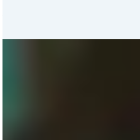
élève ses propres porcs et fait pousser ses champignons sur place. Sa
cuisine britannique moderne, nourrie d'influences françaises,
japonaises et péruviennes, s'exprime dans des assiettes d'une
précision remarquable—pigeon affiné au foin, girolles, vadouvan,
cerise et choucroute. Un service irréprochable complète l'expérience.
Lire la suite
7.
A. Wong