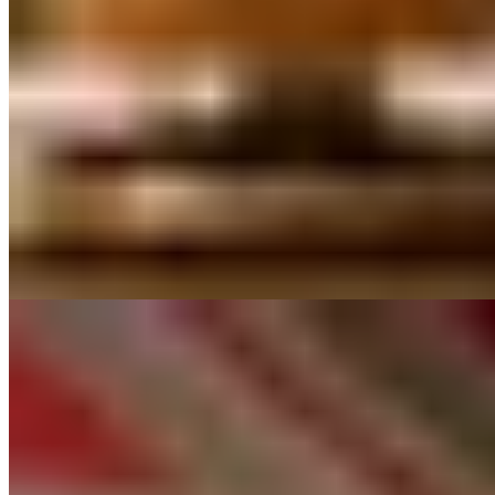
★★ Michelin
Dans un écrin discret du majestueux Hotel Café Royal, le chef Alex
Dilling déploie une cuisine française couronnée de deux étoiles
Michelin. Caviar Kaluga, homard écossais, chocolat péruvien :
chaque assiette compose une partition où les ingrédients d'exception
dialoguent avec précision, créant des accords à la fois exaltants et
d'une justesse remarquable. Une table intimiste pour les amateurs de
haute gastronomie sans ostentation.
Lire la suite
9.
Brooklands by Claude Bosi