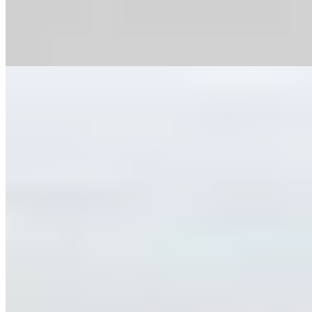
d'accents venus d'ailleurs—le homard de l'île de Mull se pare
d'épices tandoori. Le Baba signature, accompagné d'Armagnacs du
frère d'Hélène, Marc, clôt le repas en apothéose.
Lire la suite
4.
Restaurant Gordon Ramsay