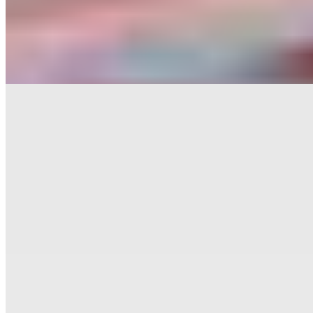
sport automobile britannique — une maquette du Concorde plane
au-dessus des convives, le nom évoquant le célèbre circuit de
Brooklands. Derrière les baies vitrées et sur la terrasse panoramique,
une cuisine d'une précision remarquable met en lumière agneau du
Lake District et encornet de Cornouailles.
Lire la suite
10.
Da Terra