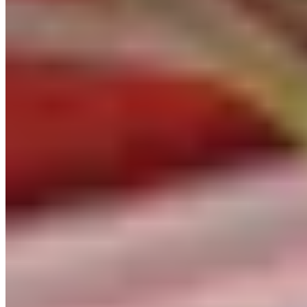
★★ Michelin
Au sommet du Peninsula, dans le quartier de Belgravia, la table
doublement étoilée de Claude Bosi rend hommage à l'histoire du