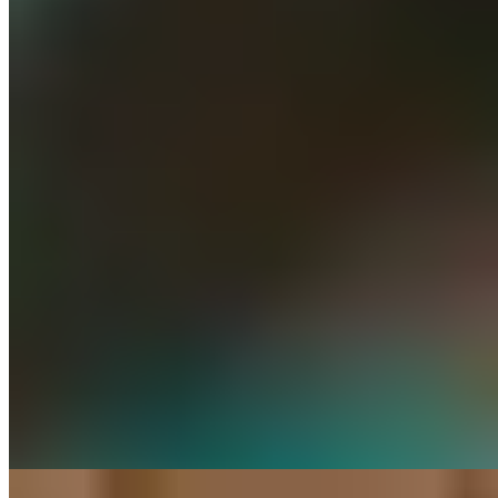
★★ Michelin
Dans ce deux-étoiles de Victoria, Andrew Wong compose un menu
dégustation de trois heures intitulé 'Collections of China', parcourant
les provinces du pays à travers des créations d'une sophistication et
d'une profondeur aromatique remarquables. Le déjeuner révèle des
dim sum exceptionnels, déclinés en menu dégustation. Au sous-sol,
le bar Forbidden City prépare l'esprit avant le dîner, tandis qu'un
service éclairé accompagne chaque plat avec fierté.
Lire la suite