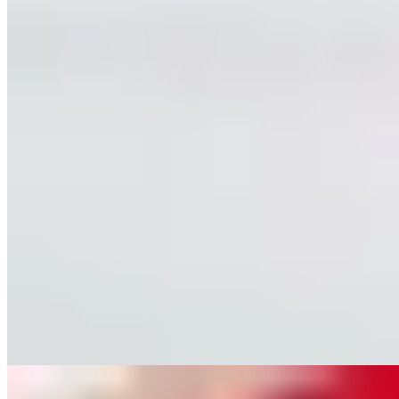
★★★ Michelin
Vaisseau amiral de Gordon Ramsay à Chelsea, cette table compte
parmi les deux seuls trois étoiles Michelin de Londres. La cuisine
britannique contemporaine s'y exprime par des contrastes de saveurs
et de textures d'une justesse remarquable, notamment dans les
ravioles de homard et le ris de veau rôti. Le menu Prestige déploie
une sophistication extrême en couleurs et en saveurs, tandis que le
déjeuner en trois services constitue une porte d'entrée plus accessible
vers cette excellence.
Lire la suite