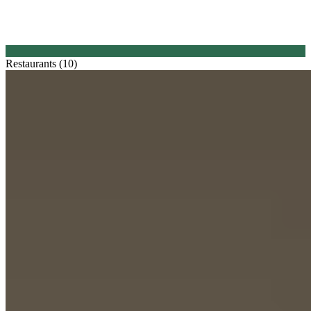
Restaurants (10)
1.
Alain Ducasse at The Dorchester