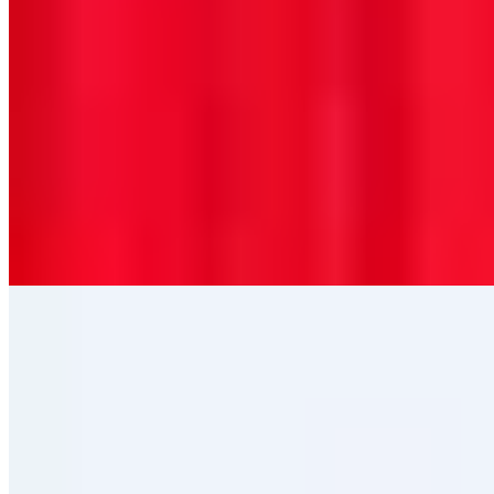
★★★ Michelin
Dans cette maison georgienne de Mayfair aux décors exubérants,
Pierre Gagnaire déploie sa cuisine signature en compositions
multiples—chaque plat se démultipliant en créations satellites d'une
précision obsessionnelle. Sa collaboration avec Mourad Mazouz,
figure de la gastronomie franco-algérienne, a engendré un lieu
hybride mêlant table triplement étoilée, galerie d'art et salle de
concert, à quelques pas de Regent Street.
Lire la suite
6.
The Ledbury