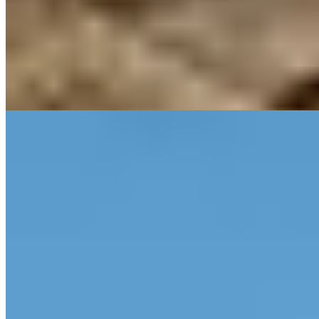
Sascha Kemmerer, formé auprès du légendaire Ortwin Adam, et
Hans-Jörg Frick orchestrent ensemble cette table étoilée de l'A-
ROSA Ifen Hotel. Leur cuisine puise dans le terroir du
Kleinwalsertal tout en s'ouvrant aux influences extérieures, déclinée
en menus saisonniers de quatre à six services aux contrastes
maîtrisés. Les baies vitrées et la terrasse-salon offrent un panorama
alpin saisissant dès l'apéritif.
Lire la suite
4.
Fux