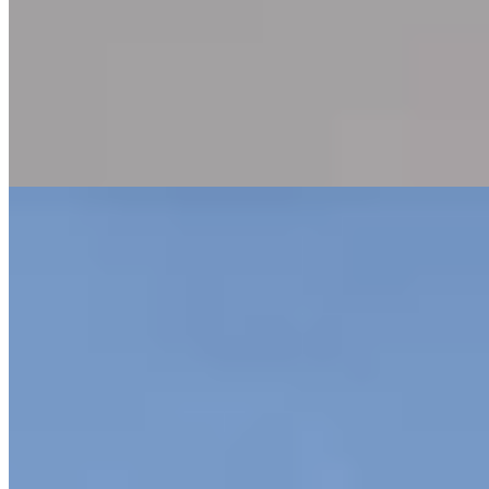
Derrière sa façade d'auberge alpine séculaire se dévoile une
métamorphose contemporaine saisissante : chambres minimalistes en
érable blanc autrichien baignées de lumière. Le spa de 1 500 mètres
carrés réunit sauna finlandais en extérieur, grotte de vapeur et piscine
intérieure-extérieure chauffée pour la nage hivernale. Le restaurant
saisonnier propose une cuisine autrichienne moderne, tandis que
Lech offre l'accès aux plus beaux domaines skiables d'Europe.
Lire la suite
5.
Burg Vital Resort