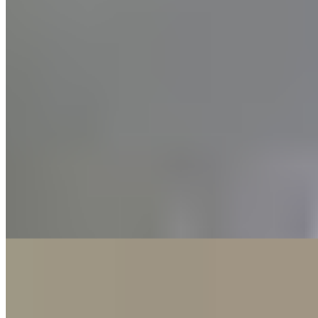
Directement accessible depuis les pistes de l'Arlberg, l'Hotel
Goldener Berg marie le raffinement alpin traditionnel à une
esthétique bohème inattendue : boiseries anciennes, étoffes
chatoyantes, mobilier mid-century et accents de fausse fourrure. Les
suites donnent sur des terrasses contemplant les sommets enneigés.
L'espace bien-être comprend bain bouillonnant extérieur, piscine
intérieure, hammam et sauna, tandis qu'un restaurant végétal sert
fromages et vins locaux face au panorama montagnard—une adresse
prisée des familles et amateurs de design.
Lire la suite
Où Manger
1.
Griggeler Stuba