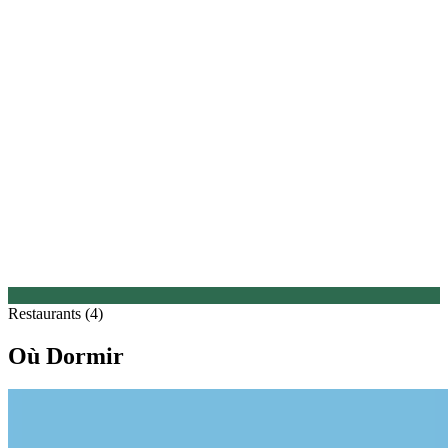
Restaurants (4)
Où Dormir
1.
Severins – The Alpine Retreat