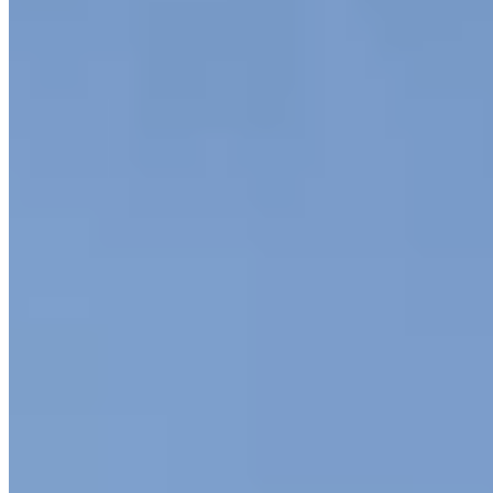
1 Michelin Key
Sept chalets en bois s'étagent sur le plateau de l'Arlberg à plus de 1
700 mètres d'altitude, chaque chambre dotée d'un sauna privatif et
d'un balcon contemplant le massif. Le décor oscille entre tradition
alpine et lignes contemporaines, unifié par une profusion de bois
noble. Un spa de trois étages avec hammam et doubles piscines
complète l'ensemble, couronné par le Griggeler Stuba et ses deux
étoiles Michelin.