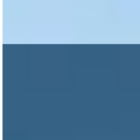
124 chambres, toutes dotées de balcons ou terrasses face aux
sommets. Le SPA-ROSA déploie 2 500 mètres carrés de bien-être—
hammam, sauna, jacuzzi—tandis que le Carnozet propose une
cuisine régionale autrichienne. Adapté aux skieurs comme aux
voyageurs accompagnés de leur animal, l'établissement conjugue
modernité épurée et confort montagnard.
Lire la suite
8.
Hotel & Chalet Aurelio