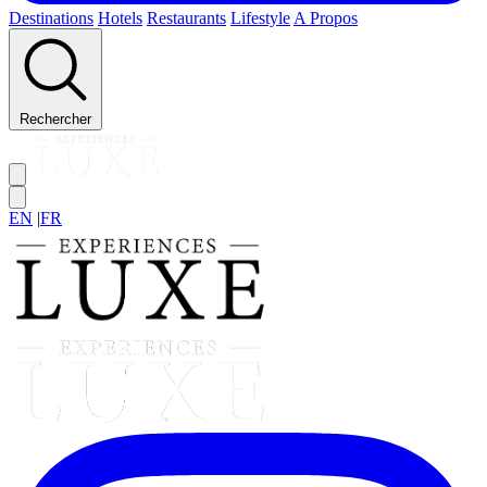
Destinations
Hotels
Restaurants
Lifestyle
A Propos
Rechercher
EN
|
FR