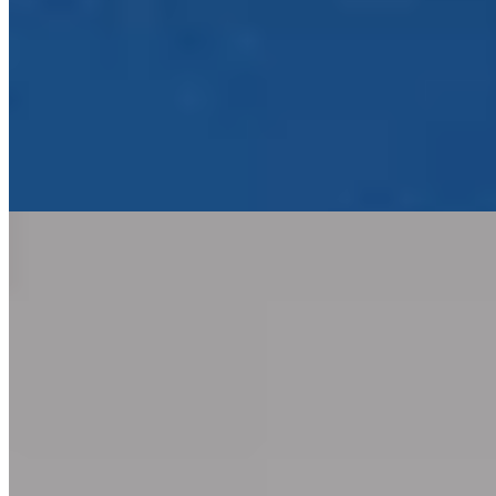
2 Michelin Keys
Cinq siècles d'histoire familiale habitent cette ancienne ferme
reconvertie, posée au pied du Schlegelkopf, là même où le ski alpin
prit naissance. Boiseries blondes et ramures de cervidés côtoient des
œuvres contemporaines; les chambres dévoilent textiles en laine
locale et meubles anciens authentiques. Une cave remarquable, un
club enfants et la location de matériel sur place en font le repaire
idéal des réunions alpines multigénérationnelles.
Lire la suite
4.
Walch's Rote Wand Gourmet Hotel
1 Michelin Key