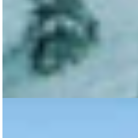
Small Luxury Hotels
Vingt-neuf chambres aux décors oscillant entre chinoiseries
anciennes et boudoir français confèrent à Kristiania Lech
l'atmosphère d'une demeure privée. Un majordome prépare des
bains thérapeutiques après les descentes sur les pistes de l'Arlberg,
tandis que sept mille bouteilles vieillissent dans les caves creusées
sous l'hôtel. Le restaurant autrichien propose fondues d'après-ski
devant une cheminée ouverte, et des guides personnels
accompagnent les skieurs sur les meilleurs itinéraires.
Lire la suite
7.
A-ROSA Ifen Hotel Kleinwalsertal