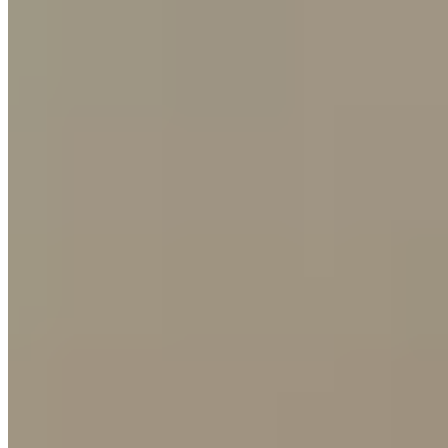
★★ Michelin
Dans la salle lambrissée du Burg Vital Resort à Oberlech, village
piétonnier d'altitude, le chef Sebastian Jakob signe une cuisine
régionale doublement étoilée aux inflexions japonaises subtiles. Sa
langoustine, servie avec crème de fanes de wasabi, edamame et
anguille fumée, illustre cette fusion maîtrisée. Une cave
exceptionnelle de 4 500 références accompagne le repas, dont les
ingrédients sont présentés avant chaque service.