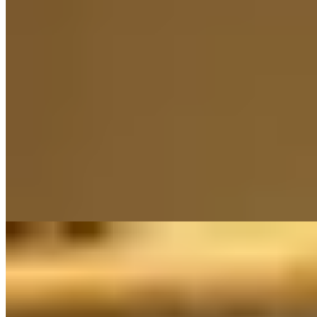
★★ Michelin
Dans l'ancienne école de Zug reconvertie, un comptoir en fer à
cheval entoure la cuisine ouverte du chef Julian Stieger, doublement
étoilé. Boiseries chaleureuses et lignes épurées composent le décor
de cette table où la complexité n'exclut jamais la lisibilité. Le
Blutwurstbrot, signature audacieuse—pain moelleux, compotée
pomme-boudin noir, truffe râpée en salle—donne le ton. Menu
surprise uniquement, version végétarienne sur réservation préalable.
Lire la suite
3.
Kilian Stuba