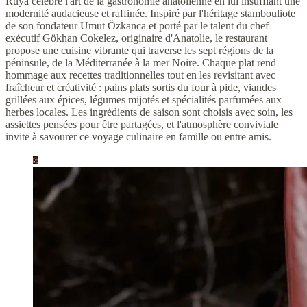
Rüya célèbre l'art de la gastronomie anatolienne en lui insufflant une
modernité audacieuse et raffinée. Inspiré par l'héritage stambouliote
de son fondateur Umut Özkanca et porté par le talent du chef
exécutif Gökhan Cokelez, originaire d'Anatolie, le restaurant
propose une cuisine vibrante qui traverse les sept régions de la
péninsule, de la Méditerranée à la mer Noire. Chaque plat rend
hommage aux recettes traditionnelles tout en les revisitant avec
fraîcheur et créativité : pains plats sortis du four à pide, viandes
grillées aux épices, légumes mijotés et spécialités parfumées aux
herbes locales. Les ingrédients de saison sont choisis avec soin, les
assiettes pensées pour être partagées, et l'atmosphère conviviale
invite à savourer ce voyage culinaire en famille ou entre amis.