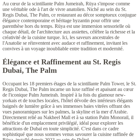
Au cœur de la scintillante Palm Jumeirah, Rüya s'impose comme
une véritable ode à l'art de vivre anatolien. Niché au sein du St.
Regis Dubai, The Palm, ce restaurant au décor somptueux conjugue
élégance contemporaine et héritage byzantin pour offrir une
parenthèse hors du temps. Rüya est une immersion sensorielle où
chaque détail, de l'architecture aux assiettes, célèbre la richesse et la
créativité de la cuisine turque. Ici, les saveurs ancestrales de
l'Anatolie se réinventent avec audace et raffinement, invitant les
convives à un voyage inoubliable entre tradition et modernité.
Élégance et Raffinement au St. Regis
Dubai, The Palm
Occupant les 18 premiers étages de la scintillante Palm Tower, le St.
Regis Dubai, The Palm incarne un luxe raffiné et apaisant au cœur
de l'iconique Palm Jumeirah. Inspiré à la fois du glamour new-
yorkais et de touches locales, l'hôtel dévoile des intérieurs élégants
baignés de lumière grâce à ses immenses baies vitrées offrant des
vues panoramiques sur les palmes, la skyline et la mer d'Arabie.
Directement relié au Nakheel Mall et à sa station Palm Monorail, il
bénéficie d'un emplacement privilégié, idéal pour explorer les
attractions de Dubaï en toute simplicité. C'est dans ce cadre
sophistiqué que nous sommes venus savourer la cuisine raffinée de
Rüya, installé depuis 2023 au sein de l'hôtel.