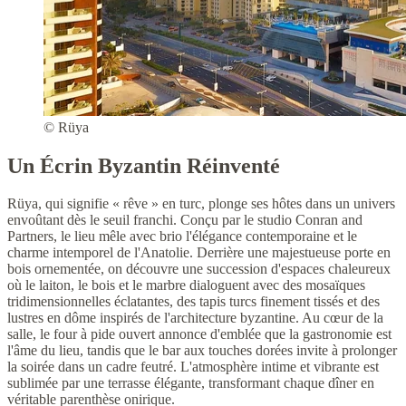
© Rüya
Un Écrin Byzantin Réinventé
Rüya, qui signifie « rêve » en turc, plonge ses hôtes dans un univers
envoûtant dès le seuil franchi. Conçu par le studio Conran and
Partners, le lieu mêle avec brio l'élégance contemporaine et le
charme intemporel de l'Anatolie. Derrière une majestueuse porte en
bois ornementée, on découvre une succession d'espaces chaleureux
où le laiton, le bois et le marbre dialoguent avec des mosaïques
tridimensionnelles éclatantes, des tapis turcs finement tissés et des
lustres en dôme inspirés de l'architecture byzantine. Au cœur de la
salle, le four à pide ouvert annonce d'emblée que la gastronomie est
l'âme du lieu, tandis que le bar aux touches dorées invite à prolonger
la soirée dans un cadre feutré. L'atmosphère intime et vibrante est
sublimée par une terrasse élégante, transformant chaque dîner en
véritable parenthèse onirique.