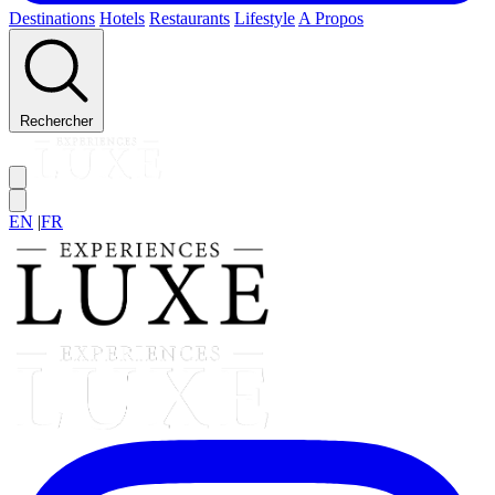
Destinations
Hotels
Restaurants
Lifestyle
A Propos
Rechercher
EN
|
FR