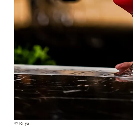
© Rüya