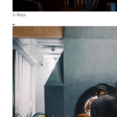
© Rüya