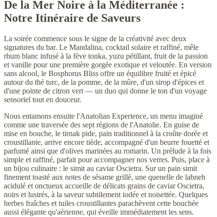
De la Mer Noire à la Méditerranée :
Notre Itinéraire de Saveurs
La soirée commence sous le signe de la créativité avec deux
signatures du bar. Le Mandalina, cocktail solaire et raffiné, mêle
rhum blanc infusé à la fève tonka, yuzu pétillant, fruit de la passion
et vanille pour une première gorgée exotique et veloutée. En version
sans alcool, le Bosphorus Bliss offre un équilibre fruité et épicé
autour du thé turc, de la pomme, de la mûre, d'un sirop d'épices et
d'une pointe de citron vert — un duo qui donne le ton d'un voyage
sensoriel tout en douceur.
Nous entamons ensuite l'Anatolian Experience, un menu imaginé
comme une traversée des sept régions de l'Anatolie. En guise de
mise en bouche, le tirnak pide, pain traditionnel à la croûte dorée et
croustillante, arrive encore tiède, accompagné d'un beurre fouetté et
parfumé ainsi que d'olives marinées au romarin. Un prélude à la fois
simple et raffiné, parfait pour accompagner nos verres. Puis, place à
un bijou culinaire : le simit au caviar Oscietra. Sur un pain simit
finement toasté aux notes de sésame grillé, une quenelle de labneh
acidulé et onctueux accueille de délicats grains de caviar Oscietra,
noirs et lustrés, à la saveur subtilement iodée et noisettée. Quelques
herbes fraîches et tuiles croustillantes parachèvent cette bouchée
aussi élégante qu'aérienne, qui éveille immédiatement les sens.