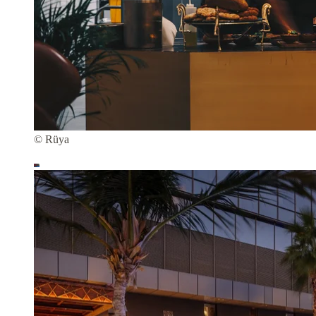
© Rüya