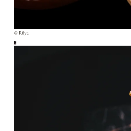
© Rüya