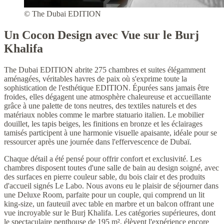
© The Dubai EDITION
Un Cocon Design avec Vue sur le Burj
Khalifa
The Dubai EDITION abrite 275 chambres et suites élégamment
aménagées, véritables havres de paix où s'exprime toute la
sophistication de l'esthétique EDITION. Épurées sans jamais être
froides, elles dégagent une atmosphère chaleureuse et accueillante
grâce à une palette de tons neutres, des textiles naturels et des
matériaux nobles comme le marbre statuario italien. Le mobilier
douillet, les tapis beiges, les finitions en bronze et les éclairages
tamisés participent à une harmonie visuelle apaisante, idéale pour se
ressourcer après une journée dans l'effervescence de Dubaï.
Chaque détail a été pensé pour offrir confort et exclusivité. Les
chambres disposent toutes d'une salle de bain au design soigné, avec
des surfaces en pierre couleur sable, du bois clair et des produits
d'accueil signés Le Labo. Nous avons eu le plaisir de séjourner dans
une Deluxe Room, parfaite pour un couple, qui comprend un lit
king-size, un fauteuil avec table en marbre et un balcon offrant une
vue incroyable sur le Burj Khalifa. Les catégories supérieures, dont
le spectaculaire penthouse de 195 m², élèvent l'expérience encore