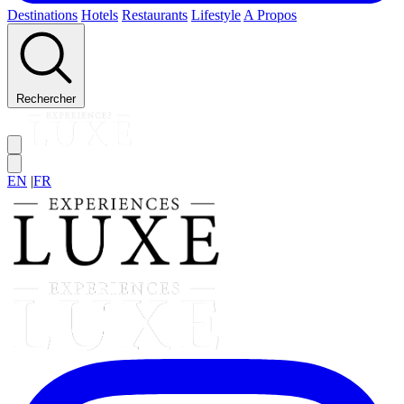
Destinations
Hotels
Restaurants
Lifestyle
A Propos
Rechercher
EN
|
FR