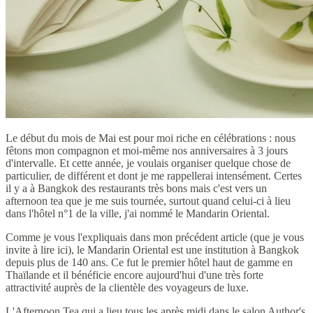
Le début du mois de Mai est pour moi riche en célébrations : nous
fêtons mon compagnon et moi-même nos anniversaires à 3 jours
d'intervalle. Et cette année, je voulais organiser quelque chose de
particulier, de différent et dont je me rappellerai intensément. Certes
il y a à Bangkok des restaurants très bons mais c'est vers un
afternoon tea que je me suis tournée, surtout quand celui-ci à lieu
dans l'hôtel n°1 de la ville, j'ai nommé le Mandarin Oriental.
Comme je vous l'expliquais dans mon précédent article (que je vous
invite à lire ici), le Mandarin Oriental est une institution à Bangkok
depuis plus de 140 ans. Ce fut le premier hôtel haut de gamme en
Thaïlande et il bénéficie encore aujourd'hui d'une très forte
attractivité auprès de la clientèle des voyageurs de luxe.
L'Afternoon Tea qui a lieu tous les après midi dans le salon Author's