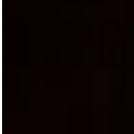
Sur l'emplacement de leur ancienne entreprise de bois, une famille
perpétue depuis cinq générations l'art de l'hospitalité dans cette
maison privative de deux chambres, face au passage de Shichiri no
Watashi et son célèbre torii. Antiquités européennes et japonaises
composent un décor d'une rare élégance. Le petit-déjeuner est servi
sur place, les dîners livrés par les meilleures tables de Kuwana. Une
adresse confidentielle pour voyageurs épris d'authenticité.
Lire la suite
Questions Fréquentes