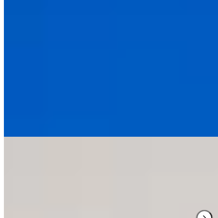
1 Michelin Key
Avec ses vues sur le parc verdoyant de Hisaya Odori, cet
établissement de 150 chambres insuffle une atmosphère de
villégiature inattendue au centre de Nagoya. Les intérieurs
minimalistes cultivent une élégance apaisante, tandis qu'un spa
complet avec jacuzzi, sauna et piscine intérieure compose l'offre
bien-être. Côté table, le comptoir omakase du Shuhari dialogue avec
la cuisine internationale du Table for Tomorrow—un duo séduisant
pour les esthètes en quête de profondeur.
Lire la suite
3.
The Tower Hotel Nagoya