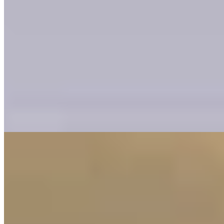
Small Luxury Hotels
Enclave privée au sein du Nagoya Kanko Hotel, Espacio déploie 54
résidences dotées de cuisines équipées pour les séjours prolongés.
Au dix-huitième étage, le salon panoramique accompagne les heures
du matin au dernier verre face à la skyline. Dix restaurants explorent
kaiseki, teppanyaki, tempura chez Tenshachi et yakitori au
binchotan chez Yaoyorozu, tandis que la piscine aux vitraux colorés
invite à la contemplation.
Lire la suite
6.
Gamagori Classic Hotel