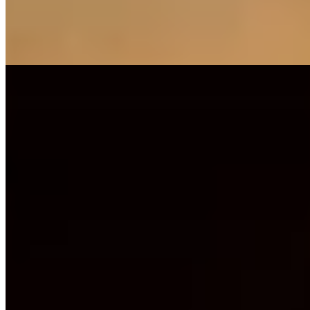
pavillon en bois sukiya-shoin de 1916. Babe Ruth et Lou Gehrig y
séjournèrent lors de leur tournée japonaise—leurs chambres restent
identifiées.
Lire la suite
7.
Maruyo Hotel