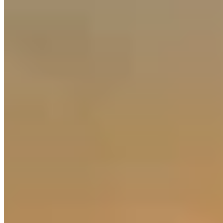
Dominant la baie de Mikawa, cet établissement de 27 chambres
arbore une silhouette d'inspiration castrale, murs blancs coiffés de
cuivre vert. Le hall conserve lustres et ascenseur Art Déco d'origine,
tandis que le parc abrite une annexe hexagonale de 1936 et un