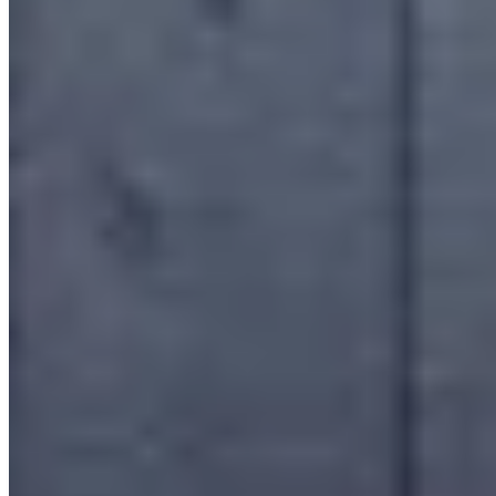
Kyoto
105 km
+
Voir Plus
(4)
Destinations du Moment
Toutes les destinations