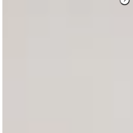
1 Michelin Key
L'ancienne tour de télévision de Nagoya, édifiée en 1954, abrite
désormais un hôtel de quatorze chambres où les poutres métalliques