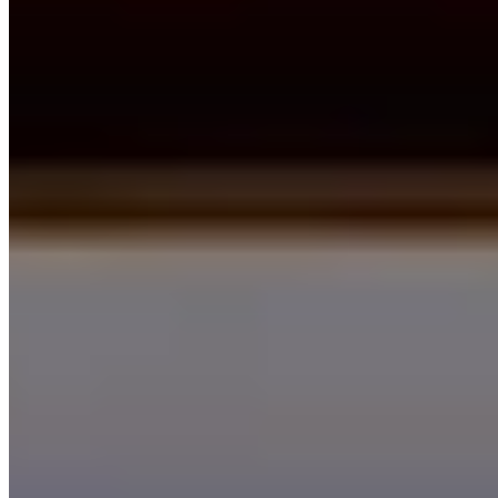
Takayama
104 km