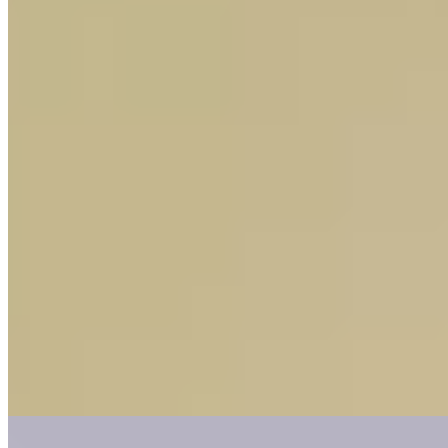
Face au château de Nagoya, cet établissement du réseau Leading
Hotels of the World propose un parcours bien-être complet associant
bains thermaux onsen, spa avec sauna et piscine intérieure — une
combinaison peu courante en centre-ville. Les chambres spacieuses
conviennent aux familles, offrant un point d'ancrage idéal entre
découverte urbaine et rituels de bain japonais traditionnels.
Lire la suite