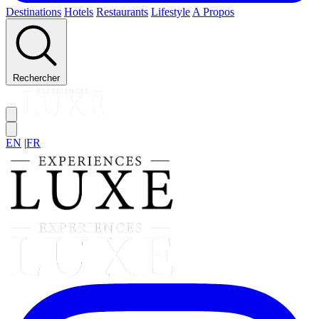
Destinations
Hotels
Restaurants
Lifestyle
A Propos
Rechercher
EN
|
FR