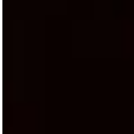
Qu'est-ce que le Nagoya meshi et où le déguster ?
+
Quels quartiers privilégier pour une exploration à
pied ?
+
Comment accéder aux traditions céramiques de la
région ?
+
Destinations à Proximité
Explorer Japon