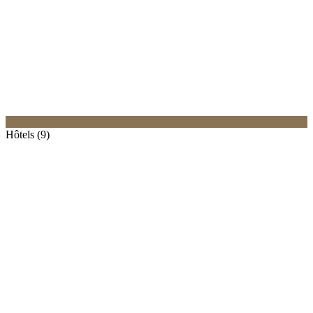
Hôtels (9)