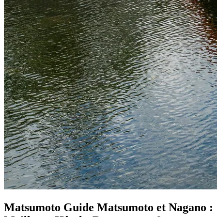
Matsumoto
Guide Matsumoto et Nagano :