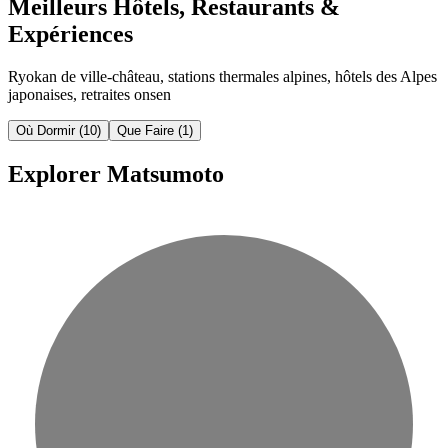
Meilleurs Hôtels, Restaurants &
Expériences
Ryokan de ville-château, stations thermales alpines, hôtels des Alpes
japonaises, retraites onsen
Où Dormir
(10)
Que Faire
(1)
Explorer Matsumoto