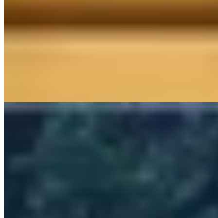
Ancienne villégiature de la famille impériale Kanin-no-miya, ce
ryokan se déploie au sein du parc national de Hakone, à quatre-
vingt-dix minutes de Tokyo en train. Les chambres — tatamis
traditionnels ou style semi-occidental — s'ouvrent sur des
panoramas forestiers dominés par le mont Fuji ; certaines disposent
de bains privatifs en plein air, taillés dans la pierre ou le bois,
alimentés par des sources volcaniques. Un bassin minéral cerné de
rochers monumentaux ponctue les jardins, tandis que la cuisine
kaiseki célèbre les produits locaux au fil des saisons.
Lire la suite
5.
ESPACIO The Hakone Geihinkan Rin-Poh-Ki-
Ryu