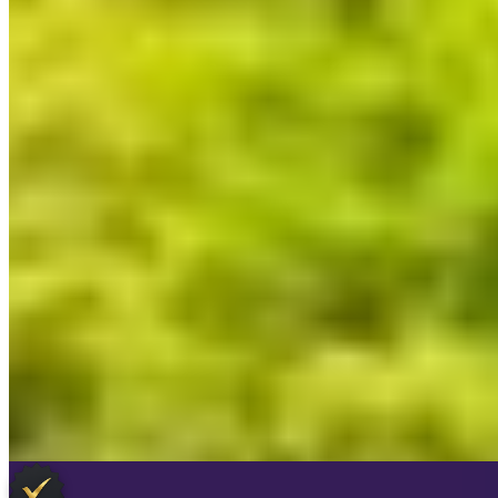
Vérifié
Immortalisé dans les estampes ukiyo-e d'Hiroshige, ce ryokan du
XVIIe siècle déploie six pavillons distincts sur un domaine de 4 000
tsubo aux jardins sauvages et moussus. Ses eaux thermales jaillissent
pures à 200 litres par minute—soufre, sulfate et bicarbonate mêlés,
changeant de teinte selon le temps. L'irori traditionnel rassemble les
familles autour du shogi, tandis que cinq bains privatifs ouvrent sur
la forêt environnante.
Lire la suite
Lire Notre Avis