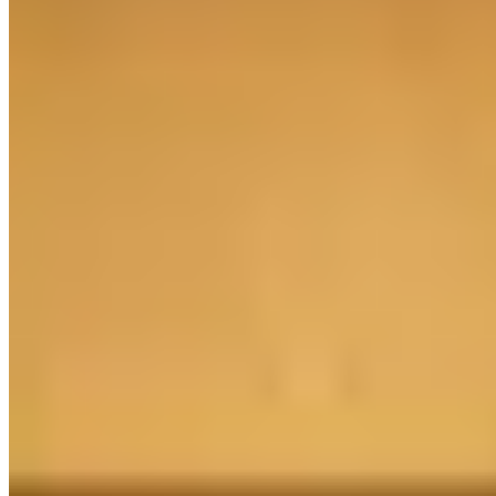
3 Michelin Keys
·
Relais & Châteaux