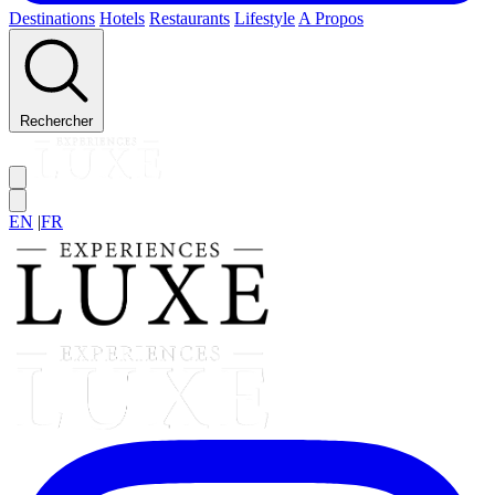
Destinations
Hotels
Restaurants
Lifestyle
A Propos
Rechercher
EN
|
FR