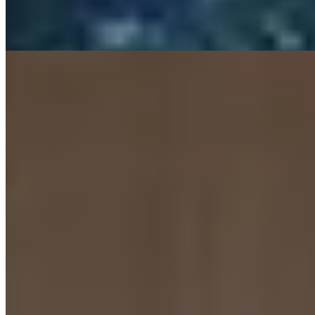
tradition thermale, tandis que piscines intérieure et extérieure
prolongent l'immersion dans cette vallée contemplative.
Lire la suite
6.
Fufu Hakone