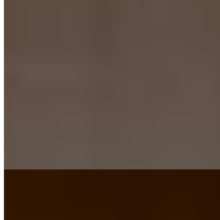
1 Michelin Key
À Gora, Fufu Hakone inscrit ses 39 chambres dans un décor
minéral, entre murs évoquant la roche, comptoirs de pierre, bambou
et fleurs de saison. Le grand bain public regarde les montagnes de
Hakone; chaque chambre possède aussi son bain thermal extérieur
privé. Dîners japonais en formule prix fixe, BAR「空木」 et spa
Hinoka parlent aux amateurs d’onsen, couples ou familles.
Lire la suite
7.
Hakone Gora Karaku