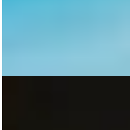
Ce ryokan thermal signé Hoshino Resorts cultive une approche
artistique singulière, proposant ateliers créatifs et espaces pensés
pour éveiller la sensibilité à la nature environnante. Chaque chambre
dispose de son propre onsen privé, ouvert sur des panoramas
saisissants. L'établissement accueille les familles avec une attention
particulière—menus enfants adaptés selon l'âge, équipements pour
nourrissons, activités artistiques accessibles à tous—et réserve même
une chambre aux voyageurs accompagnés de leur animal.
Lire la suite
Que Faire
1.
Kadan Spa - Beauté