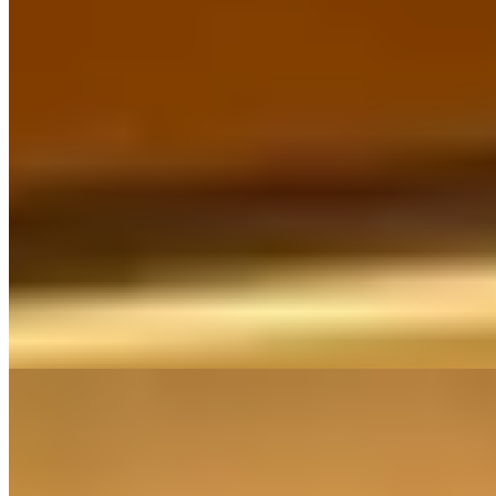
Dans la nature de Tōnosawa, Kinnotake Tōnosawa déploie un
ryokan contemporain inspiré du Taketori Monogatari et de la
princesse Kaguya. Les 23 chambres, réparties en sept styles,
possèdent chacune un bain extérieur privé alimenté par la source
Golden Spring. Kaiseki du chef Iwai, bœuf Ishigakijima Kitauchi
Farm Premium Beef au Teppanyaki Zen, Bar Bamboo et Mori no
Spa composent une adresse pour adultes en quête de retrait.
Lire la suite
Lire Notre Avis
4.
Gora Kadan