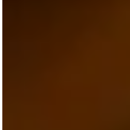
1 Michelin Key
Sur les hauteurs de Sengokuhara, THE HIRAMATSU HOTELS &
RESORTS SENGOKUHARA adopte l’esprit d’une auberge
française de 20 chambres, aux lignes occidentales, tout en réservant
à chaque chambre un bain thermal alimenté à la source. Les vues
embrassent montagnes, caldeira, verdure ou parfois le Fuji; la