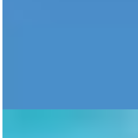
Réinterprétation contemporaine du ryokan sur neuf étages, cet
établissement de 150 chambres offre à chaque voyageur son propre
bain thermal privé en plein air, alimenté par les sources naturelles.
Les onsen collectifs, spectaculaires entre intérieur et extérieur,
cadrent les pentes boisées de Hakone. Des sentiers forestiers longent
les cascades jusqu'aux séances de yoga en pleine nature, tandis que
l'accueil des familles—yukatas pour enfants, menus adaptés—séduit
les groupes multigénérationnels.
Lire la suite
10.
KAI Sengokuhara (Japan)