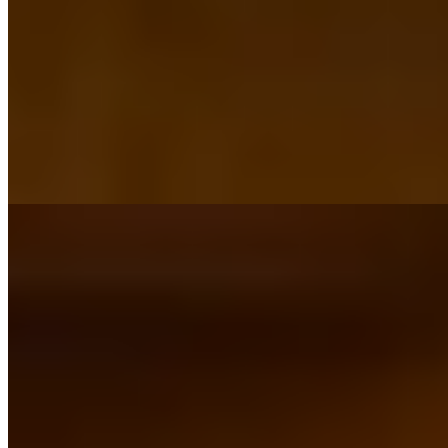
Gora Karaku condense l'art du onsen en soixante-dix chambres
dotées chacune d'un bain thermal privé — privilège rare, même à
Hakone. Tatamis ou mobilier occidental, les deux configurations
partagent une palette sourde et des matières voluptueuses,
résolument actuelles sans renier la tradition. La table privilégie un
approvisionnement local et saisonnier rigoureux, tandis que vues
contemplatives et bains collectifs prolongent l'immersion. Familles
bienvenues.
Lire la suite
8.
THE HIRAMATSU HOTELS & RESORTS
SENGOKUHARA