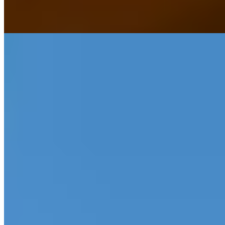
cuisine italienne de Suguru Urushibara, le spa SALON et les
œuvres de Chagall à Kusama parlent aux amateurs d’art et de table.
Lire la suite
9.
Hakone Kowakien Tenyu