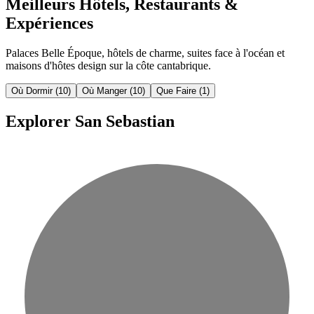
Meilleurs Hôtels, Restaurants &
Expériences
Palaces Belle Époque, hôtels de charme, suites face à l'océan et
maisons d'hôtes design sur la côte cantabrique.
Où Dormir
(10)
Où Manger
(10)
Que Faire
(1)
Explorer San Sebastian