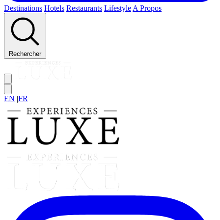
Destinations
Hotels
Restaurants
Lifestyle
A Propos
Rechercher
EN
|
FR