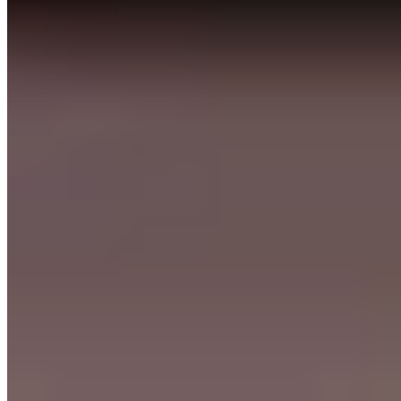
Bib Gourmand
Perchée à 1 300 mètres dans le Val d'Ayas, cette table Bib
Gourmand célèbre le terroir valdôtain avec justesse. La carte met en