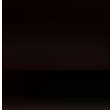
★ Michelin
À 2 000 mètres d'altitude, la cheffe Amanda Eriksson orchestre un
dialogue nordique-italien d'une rare finesse : tartare d'élan lové dans
des raviolis à la betterave, chou-fleur traité en escalope milanaise
sous une Fontina fumée. Ses racines suédoises épousent les
traditions valdôtaines avec audace. Le sommelier Cristian Scalco
accompagne chaque assiette de crus rares, pour une table étoilée que
les gastronomes d'altitude ne sauraient ignorer.
Lire la suite
2.
Laghetto