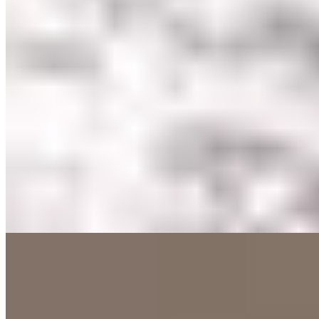
Michelin Selected
Ancienne ferme d'altitude reconvertie sur la route panoramique
menant à Breuil-Cervinia, La Luge décline une cuisine créative
ancrée dans la saisonnalité et la qualité des produits. La salle intime,
réchauffée par une cheminée perpétuellement allumée l'hiver, respire
l'authenticité montagnarde. Le propriétaire veille personnellement
sur une cave bien garnie, tandis que les assiettes privilégient la
simplicité pour magnifier des ingrédients irréprochables.
Lire la suite
Que Faire
1.
H-SPA