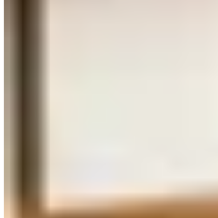
Milan
131 km
+
Voir Plus
(4)
Destinations du Moment
Toutes les destinations