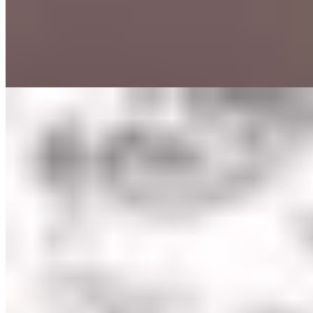
lumière les crespelle à la farine de riz, spécialité locale, aux côtés de
charcuteries artisanales, fromages d'alpage et poissons de rivière—
truite et omble chevalier. Le décor montagnard traditionnel prolonge
l'expérience. Un détour gastronomique pertinent pour qui redescend
de Cervinia.
Lire la suite
3.
La Luge