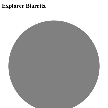
Explorer Biarritz