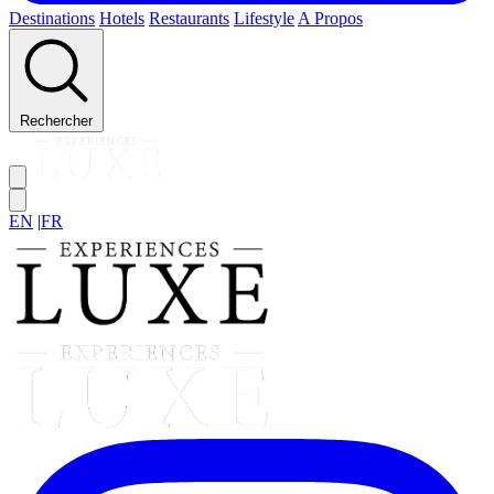
Destinations
Hotels
Restaurants
Lifestyle
A Propos
Rechercher
EN
|
FR