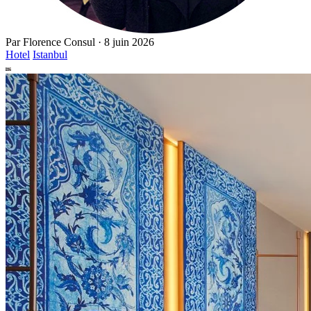
Par
Florence Consul
·
8 juin 2026
Hotel
Istanbul