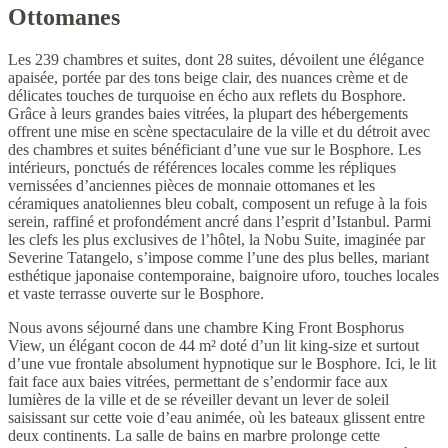
Ottomanes
Les 239 chambres et suites, dont 28 suites, dévoilent une élégance
apaisée, portée par des tons beige clair, des nuances crème et de
délicates touches de turquoise en écho aux reflets du Bosphore.
Grâce à leurs grandes baies vitrées, la plupart des hébergements
offrent une mise en scène spectaculaire de la ville et du détroit avec
des chambres et suites bénéficiant d’une vue sur le Bosphore. Les
intérieurs, ponctués de références locales comme les répliques
vernissées d’anciennes pièces de monnaie ottomanes et les
céramiques anatoliennes bleu cobalt, composent un refuge à la fois
serein, raffiné et profondément ancré dans l’esprit d’Istanbul. Parmi
les clefs les plus exclusives de l’hôtel, la Nobu Suite, imaginée par
Severine Tatangelo, s’impose comme l’une des plus belles, mariant
esthétique japonaise contemporaine, baignoire uforo, touches locales
et vaste terrasse ouverte sur le Bosphore.
Nous avons séjourné dans une chambre King Front Bosphorus
View, un élégant cocon de 44 m² doté d’un lit king-size et surtout
d’une vue frontale absolument hypnotique sur le Bosphore. Ici, le lit
fait face aux baies vitrées, permettant de s’endormir face aux
lumières de la ville et de se réveiller devant un lever de soleil
saisissant sur cette voie d’eau animée, où les bateaux glissent entre
deux continents. La salle de bains en marbre prolonge cette