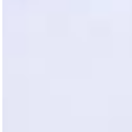
Forbes Five-Star
Cinq demeures géorgiennes de 1775 composent le plus ancien hôtel
d'Édimbourg, restauré dans un écrin de chêne massif, de marbre et
de teintes empruntées aux paysagistes écossais du XIXe siècle. Le
Printing Press Restaurant, installé dans l'ancienne demeure de la
romancière Susan Ferrier, sert des pièces de bœuf maturées vingt-
huit jours sur grill Josper, tandis que le bar célèbre l'héritage littéraire
de la ville à travers ses cocktails au whisky.