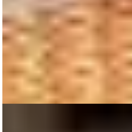
Forbes Five-Star
Un ruban de bronze enlace la silhouette ovoïde du W Edinburgh,
surgissant au-dessus du St James Quarter comme une provocation
architecturale assumée. Depuis les terrasses panoramiques du
douzième étage, la vieille ville se déploie en majesté.
SUSHISAMBA insuffle une énergie nippo-brésilienne, tandis que le
spa Away cultive l'art des soins aux algues écossaises signés Ishga.
Les suites Wow, avec leurs lits pivotants et braseros en terrasse,
séduiront les esthètes en quête de démesure contemporaine.
Lire la suite
9.
The Pavilion at Lamb's House (Edinburgh,
Scotland)