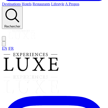
Destinations
Hotels
Restaurants
Lifestyle
A Propos
Rechercher
EN
|
FR