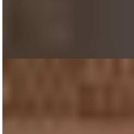
Sur le Shore de Leith, cette demeure de marchands du XVIIe siècle
restaurée par un architecte du patrimoine et une artiste peintre
n'accueille que six voyageurs à la fois. Les intérieurs conjuguent
authenticité historique et sensibilité artistique avec une maîtrise rare.
À cinquante mètres, une table étoilée Michelin complète l'expérience
—un choix évident pour les esthètes gourmands en quête d'adresse
confidentielle.
Lire la suite
10.
The Witchery by the Castle (Edinburgh)