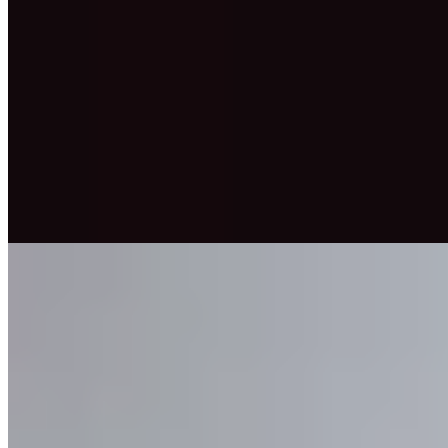
Trois bars à cocktails auxquels s'ajoutent vingt-deux chambres :
House of Gods inverse la formule hôtelière classique d'Édimbourg.
Les cabines, volontairement intimistes, évoquent l'Orient-Express
par leurs velours sombres, leurs fourrures synthétiques et leur
éclairage tamisé. L'établissement cultive une esthétique maximaliste
et décadente, résolument tournée vers la vie nocturne — un choix
assumé pour une clientèle adulte en quête de caractère plutôt que de
superficie.
Lire la suite
6.
Market Street