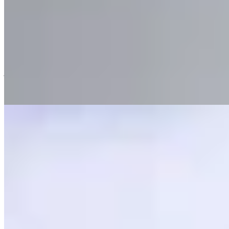
Façade résolument contemporaine entre les austères pierres
d'Édimbourg, Market Street décline un minimalisme élégant dans
ses 98 chambres habillées de chêne et de granit. Au sommet, le bar
Nor'loft offre un panorama saisissant sur la ville, idéal pour une
coupe de champagne au crépuscule. Réservé aux adultes et situé à la
jonction entre Old Town et New Town, l'établissement séduit les
esthètes en quête de lignes épurées.
Lire la suite
7.
InterContinental Edinburgh The George