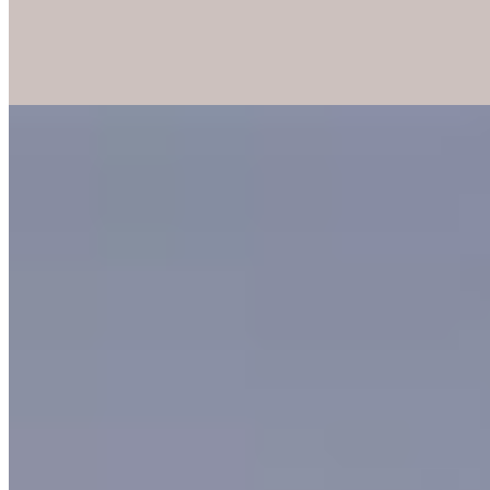
directes sur le château d'Édimbourg composent le décor. Le
restaurant Wallace célèbre le terroir écossais, tandis que le Ghillie's
Pantry propose plus de cent whiskies.
Lire la suite
4.
Gleneagles Townhouse