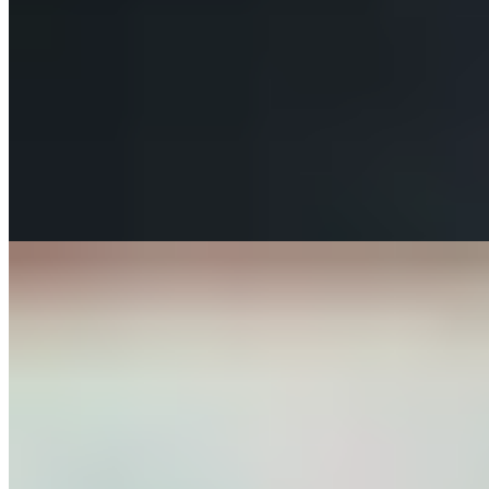
★ Michelin
Coup de foudre pour Édimbourg : le chef américain Rodney Wages
a déménagé son restaurant de San Francisco dans une maison
géorgienne de Stockbridge. Sa cuisine étoilée insuffle une légèreté
californienne aux produits écossais—la coquille Saint-Jacques des
Orcades, jus d'ananas, illustre cette audace maîtrisée. Un accord
mêlant vin, saké, xérès et single malt prolonge l'expérience avec
fantaisie.
Lire la suite
2.
Condita