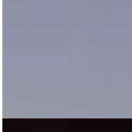
1 Michelin Key
Sur la prestigieuse St. Andrew Square, le Gleneagles Townhouse
conjugue hôtel de 33 chambres et club privé dans un écrin victorien
rehaussé de touches Art déco—velours, festons, tons pastel. Sous le
dôme vitré du restaurant The Spence, le chef Jonny Wright compose
une cuisine de brasserie locavore. Le bar Lamplighters offre une vue
panoramique sur les toits d'Édimbourg, tandis que l'ancien coffre-
fort bancaire abrite un spa proposant sauna infrarouge et
cryothérapie.
Lire la suite