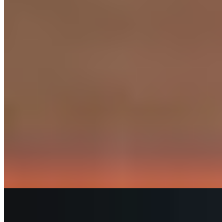
Aux portes du château d'Édimbourg, neuf suites théâtrales déploient
un vocabulaire néogothique assumé—velours profonds, tapisseries
anciennes, lumière tamisée des chandeliers. Le Witchery fonctionne
avant tout comme un restaurant de caractère prolongé de chambres
somptueuses, refuge réservé aux adultes où le romantisme s'exprime
sans retenue. Une mise en scène historique destinée aux âmes
éperdues de grandeur dramatique.
Lire la suite
Où Manger
1.
AVERY