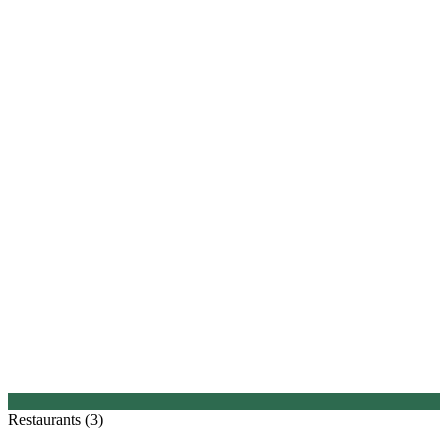
Restaurants (3)