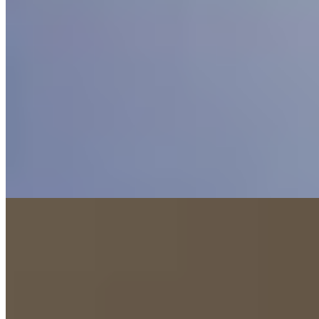
Aux confins champêtres de Chester, cet établissement du groupe
Nelsons Hotels affiche une silhouette rénovée et des installations de
spa considérablement étoffées. Son restaurant, récemment repensé,
attire une clientèle locale en quête de repas festifs, tandis que les
chambres exécutives accueillent les familles grâce à des canapés-lits.
La piscine fonctionne selon des créneaux horaires distincts,
préservant la sérénité de chacun.
Lire la suite
5.
The Tens at Owen House Farm (Cheshire,
England)