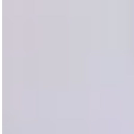
Michelin Selected
Baptisé en hommage au légendaire cheval de course, Arkle s'installe
dans les salons raffinés du Chester Grosvenor, édifice victorien