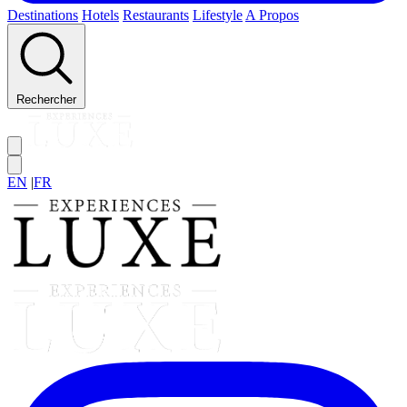
Destinations
Hotels
Restaurants
Lifestyle
A Propos
Rechercher
EN
|
FR