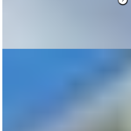
Vaste domaine contemporain du Cheshire, Carden Park déploie
deux parcours de golf de championnat et un spa d'excellente facture
au milieu des prairies anglaises. L'architecture manque de patine
historique, mais la richesse des activités séduit : salle de jeux et
projections cinématographiques pour les familles, soins et greens
pour les couples sportifs. Un week-end actif plutôt qu'une retraite
contemplative.
Lire la suite
3.
Cholmondeley Arms (Cheshire)