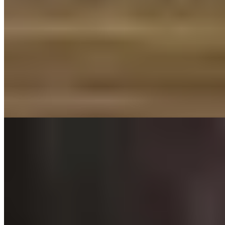
Michelin Selected
Sous les poutres apparentes d'un bâtiment du XVIIe siècle, trois
générations d'un même savoir-faire familial se perpétuent. La
sommelière Vicki et son mari Richard orchestrent une table où le
bœuf Welsh Black, d'une saveur remarquable, provient de leur
propre boucherie voisine. Les salles aux plafonds bas créent une
atmosphère chaleureuse, idéale pour une cuisine ancrée dans la
qualité des produits et l'authenticité.
Lire la suite
4.
Upstairs at the Grill