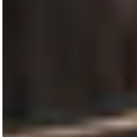
Michelin Selected
Avec son atmosphère inspirée des grandes grilladeries new-
yorkaises, cette adresse de Chester conjugue décor rétro-
contemporain et savoir-faire boucher. Les pièces de bœuf gallois,
affinées cinq semaines, côtoient des races anciennes venues du
monde entier — porterhouse, côte de bœuf à l'os, faux-filet.