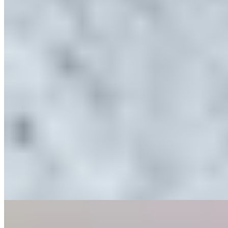
Michelin Selected
Derrière les colombages noirs et blancs d'un bâtiment vieux de
quatre siècles à Knutsford, le chef Aiden Byrne a aménagé une salle
contemporaine baignée de lumière. Son menu dégustation révèle
une maîtrise technique accomplie—noix de Saint-Jacques marinée,
betterave dorée et groseilles blanches illustrent cette précision. Le
chef présente parfois lui-même certains plats, insufflant à chaque
service son enthousiasme communicatif.
Lire la suite
3.
Next Door