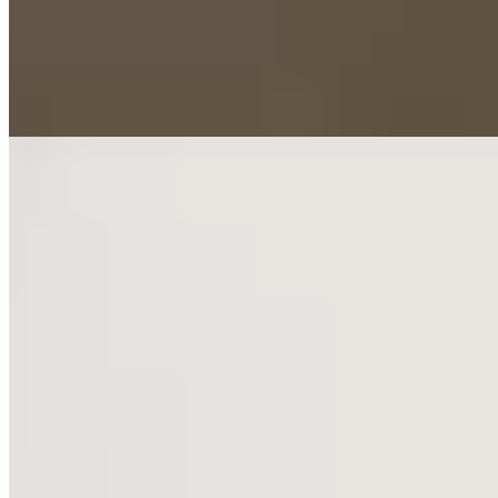
confort soigné : literie de qualité, salles de bains impeccables. Les
familles apprécient particulièrement les chambres Narnia, dont les
armoires dissimulent des alcôves secrètes pour les enfants. Les
remparts romains de Chester et ses bonnes tables restent accessibles
en quelques minutes.
Lire la suite
6.
Rookery Hall