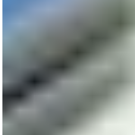
Ancienne école victorienne reconvertie en pub de caractère, le
Cholmondeley Arms conserve ses hauts plafonds d'origine dans les
salles de classe devenues espaces de restauration. Une collection de
gins remarquable accompagne une cuisine de pub soignée, tandis
que l'ancienne maison du directeur accueille désormais les
voyageurs pour la nuit. L'adresse séduit les familles comme les
couples en quête d'authenticité champêtre dans la campagne du
Cheshire.
Lire la suite