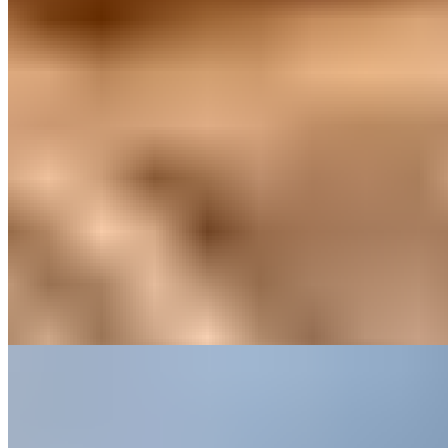
Trois granges de charme parsèment la campagne de l'East Cheshire,
chacune aménagée avec un caractère singulier et des finitions
somptueuses—plus d'une centaine de demandes en mariage y ont
été prononcées. Les feux crépitants et les pubs de village voisins
créent une atmosphère résolument romantique, tandis que les jardins
clos et la proximité du zoo de Chester séduisent les familles. Un spa
partenaire à Nantwich complète l'escapade.
Lire la suite
2.
Carden Park (Cheshire)