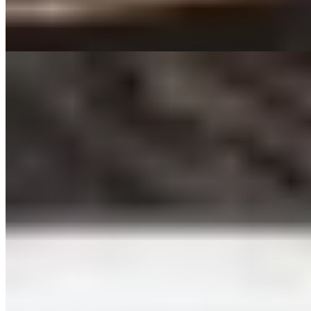
Distinguée par une Assiette Michelin, la maison séduit les amateurs
de viande maturée et de cuisson maîtrisée.
Lire la suite
5.
Covino