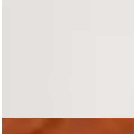
Ce manoir géorgien déploie ses 69 chambres entre l'édifice d'origine
et une aile contemporaine, au milieu d'un domaine de seize hectares
dans le Cheshire. Les anciennes écuries abritent désormais un spa où
la piscine intérieure s'épanouit sous une verrière spectaculaire,
complétée par jacuzzi et hammam. Le restaurant, paré de boiseries
sombres, séduit les couples et amateurs de golf en quête de sérénité
champêtre.
Lire la suite
7.
Thornton Hall Hotel & Spa