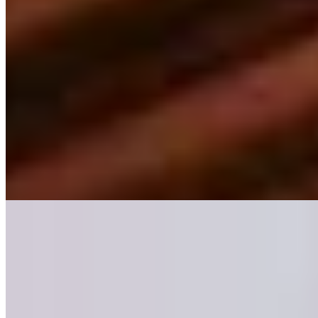
À quelques kilomètres de Liverpool, cette adresse de 62 chambres
conjugue un manoir d'époque et une aile contemporaine ouvrant sur
les jardins, le tout habillé d'un décor moderne aux accents
classiques. Le spa généreux—piscine intérieure, sauna, jacuzzi,
salon de beauté—complète l'offre de détente, tandis que le Lawns
Grill signe une table raffinée. Idéal pour les escapades depuis la ville
ou les séjours golf.
Lire la suite
Où Manger
1.
Arkle