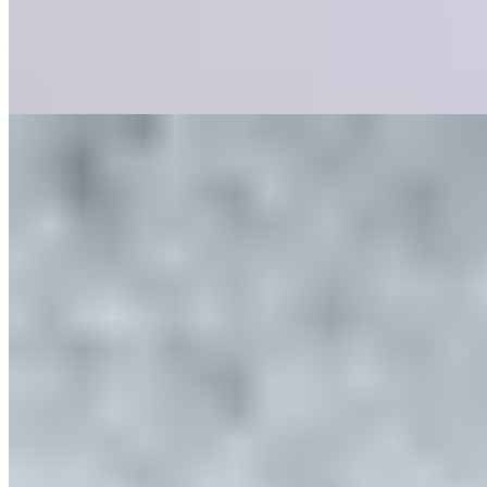
classé. La cuisine méditerranéenne met en lumière les meilleurs
produits britanniques—tomates de l'île de Wight, agneau Herdwick
—à travers des assiettes aussi graphiques que savoureuses. Le bar à
cocktails attenant prolonge l'expérience avec une élégance mesurée.
Lire la suite
2.
LI~LY by Aiden Byrne