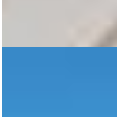
Cette auberge de poste séculaire à Crawfordsburn cultive une
excentricité attachante—C.S. Lewis y passa sa lune de miel, et la
légende locale évoque un passage de Pierre le Grand. Les chambres,
des petites intimistes aux configurations familiales, s'éparpillent dans
un dédale de couloirs biscornus. La table, remarquable, attire les
gourmands, tandis que le hameau en lisière de parc offre une
échappée champêtre aux portes de Belfast.
Lire la suite
8.
Titanic Hotel Belfast (Northern Ireland)