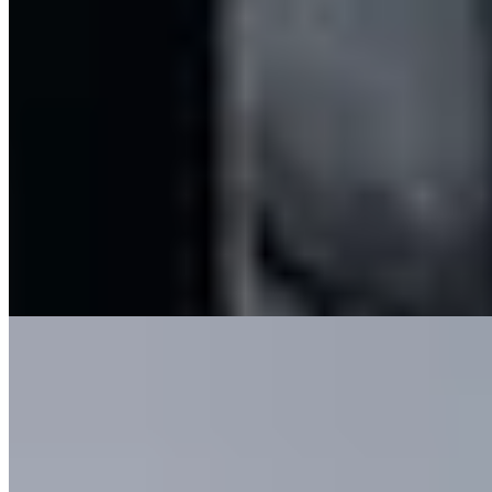
Auberge du XVIIe siècle dans le hameau de Crawfordsburn, The
Old Inn déploie poutres apparentes, feux crépitants et chambres
victoriennes aux baignoires en cuivre tournées vers la campagne
ondoyante. Le Treetop Spa domine le parc naturel voisin depuis son
bain à remous panoramique, tandis que le Bar 1614 propose ses
digestifs au coin du feu. Cuisine d'inspiration française et afternoon
tea traditionnel parachèvent l'escapade bucolique.
Lire la suite
Où Manger
1.
OX