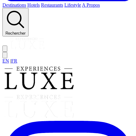
Destinations
Hotels
Restaurants
Lifestyle
A Propos
Rechercher
EN
|
FR