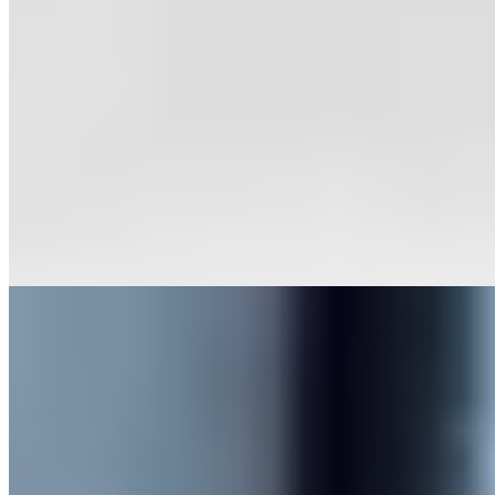
Michelin Selected
L'escalier menant à cette salle du premier étage débouche sur une
ambiance électrique, celle d'une clientèle locale fidèle qui réserve
longtemps à l'avance. La carte resserrée propose une cuisine
bistrotière britannique contemporaine aux saveurs franches, élaborée
à partir de produits du terroir nord-irlandais. Une adresse de quartier
sur Ormeau Road, plébiscitée par les Belfastois avertis.
Lire la suite
4.
Deanes at Queens