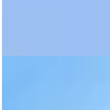
1 Michelin Key
Cette demeure géorgienne de treize chambres, située dans le
Queen's Quarter près de l'université, conjugue élégance d'époque et
raffinement contemporain. Parquets anciens, baignoires en cuivre et
cheminées crépitantes composent des intérieurs au charme
champêtre assumé. Un jardin privatif offre une échappée
verdoyante, tandis que la Suite Présidentielle perpétue le souvenir
d'un illustre hôte américain. Le bar sur place invite à prolonger la
soirée.
Lire la suite
2.
The Merchant Hotel