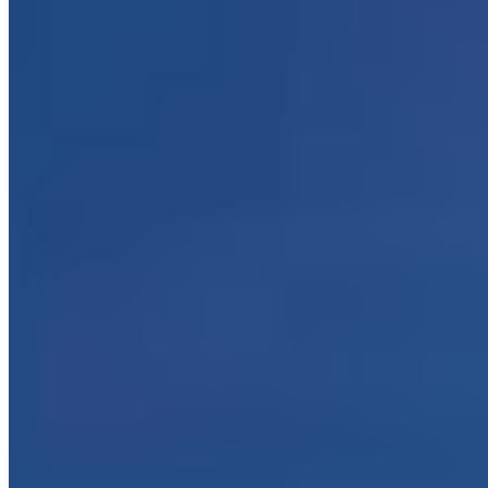
6.
Newforge House (Northern Ireland)
À Newforge House, l’élégance géorgienne garde la mémoire de six
générations Mathers: une demeure de campagne posée dans 40 acres
de verdure, limitée à six chambres spacieuses, chacune dotée de sa
salle de bains assortie. Le service conserve une chaleur
professionnelle, mais c’est la cuisine de John Mathers qui donne le