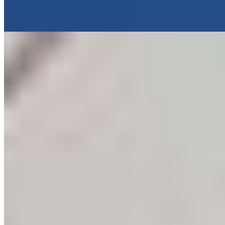
ton, idéale pour couples et familles avec adolescents.
Lire la suite
7.
The Old Inn (Northern Ireland)