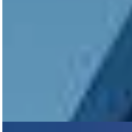
Dominant l'horizon de Belfast depuis Bedford Street, le Grand
Central déploie ses vingt-trois étages au-dessus de la capitale nord-
irlandaise. Les chambres des niveaux supérieurs offrent des
panoramas saisissants sur la ville, tandis que l'Observatory, perché
au sommet, accueille les amateurs de cocktails dans un décor de
velours face au crépuscule urbain. Les familles apprécieront les
chambres communicantes et configurations modulables.
Lire la suite