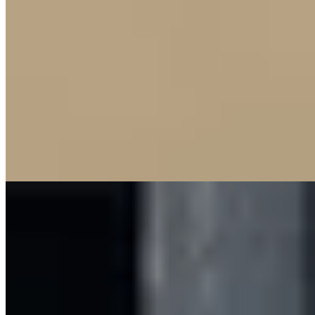
Sœur de l'établissement dublinois signé Terence Conran, cette
adresse de Great Victoria Street dissimule derrière sa façade
victorienne un intérieur résolument audacieux. Les 130 chambres
cultivent une atmosphère masculine et feutrée—teintes sombres
rehaussées de jaunes et verts vifs—tandis que les salles de bains
offrent baignoires indépendantes et douches à effet pluie. Le
restaurant met en valeur les produits d'Irlande du Nord, séduisant
voyageurs d'affaires comme esthètes en quête de raffinement urbain.
Lire la suite
10.
The Old Inn