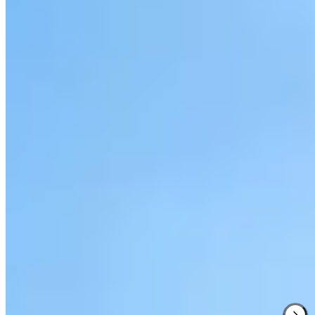
Ancien siège de l'Ulster Bank datant de 1860, cet édifice italianisant
du Cathedral Quarter abrite 63 chambres aux intérieurs classiques
d'une opulence assumée. Le soir, Bert's Jazz Bar accueille des
concerts quotidiens tandis que The Great Room, distingué de deux
rosettes AA, propose une carte végétale raffinée. Un spa complet
avec sauna, jacuzzi et hammam complète l'expérience pour les