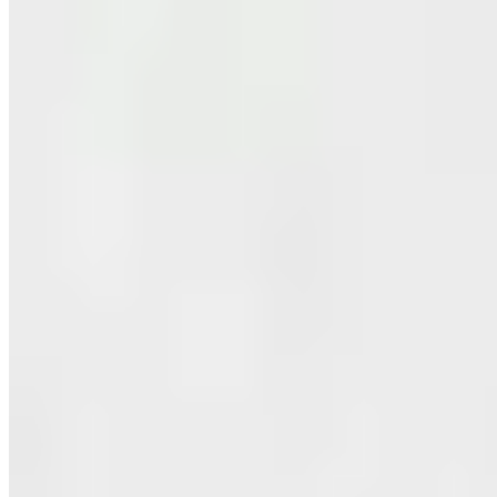
Michelin Selected
Dans une maison galicienne traditionnelle, cette table établie depuis
plus de trente ans fait la part belle au gibier — perdrix, chevreuil,
sanglier — et aux champignons sauvages au fil des saisons. La salle
à l'étage marie rusticité et touches contemporaines, tandis que la
propriétaire, passionnée de vin, convie volontiers ses hôtes à
descendre dans sa cave pour y sélectionner leur bouteille en
personne.
Lire la suite