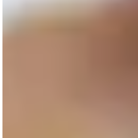
Bangkok
Tokyo
Lugo
Seule ville au monde entièrement ceinte de murailles romaines
intactes — 2,2 kilomètres classés au patrimoine mondial de
l'UNESCO —, Lugo révèle son héritage antique sans ostentation. À
l'intérieur de ces fortifications du IIIe siècle, la vieille ville se déploie