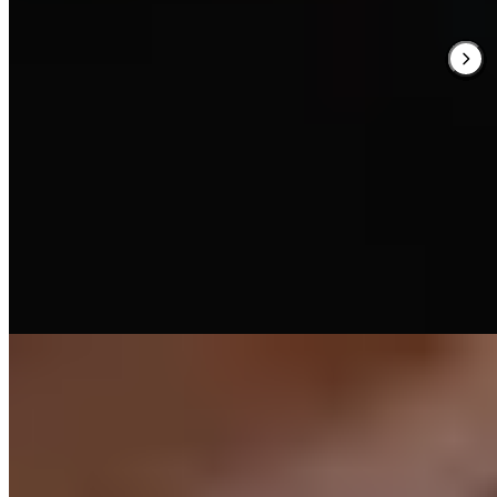
Michelin Selected
Le chef Bret Fernández a baptisé sa table d'après le mot galicien
désignant la sauce, affirmant d'emblée une cuisine de célébration et
d'abondance. Au rez-de-chaussée façon bar à tapas, des citations
d'écrivains régionaux ornent les murs ; à l'étage, une salle rustique
dotée d'une armoire de maturation met en scène bœuf Frisonne et
Rubia Gallega grillés, poissons entiers et découpes aux accents
fusion.
Lire la suite
3.
Asador Coto Real