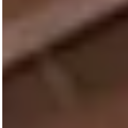
Michelin Selected
À un quart d'heure de Lugo, cet asador de Rábade abrite l'un des