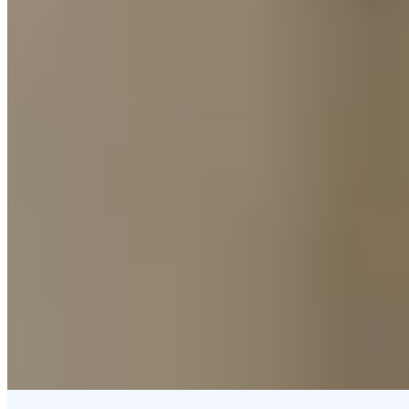
Michelin Selected
Aux commandes de cette table contemporaine proche de l'université,
un frère et une sœur orchestrent une partition gourmande où le
comptoir à tapas côtoie deux salles plus intimes. Les riz constituent
la signature du lieu, particulièrement cette version crémeuse au
plancton marin qui révèle la proximité atlantique. En final, la torrija
de brioche tiède escortée de glace vanille et le cheesecake maison
achèvent de convaincre les gastronomes avertis.
Lire la suite