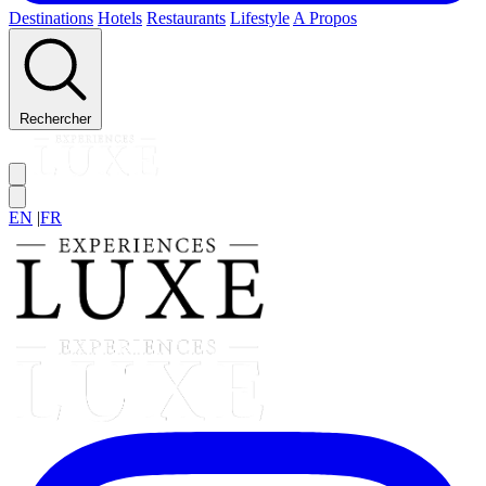
Destinations
Hotels
Restaurants
Lifestyle
A Propos
Rechercher
EN
|
FR