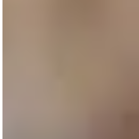
© 2026 ExperiencesLuxe
A Propos