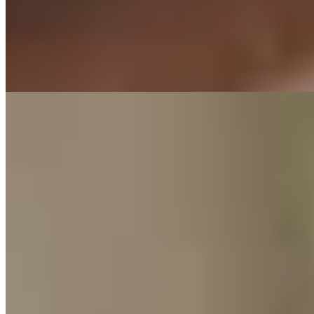
rares fours castillans traditionnels de Galice, d'où sort un agneau de
lait à la croûte dorée et à la chair fondante. Derrière le comptoir, le
gril à vue saisit l'entrecôte alta selección, pièce généreuse pensée
pour deux convives, dont le caractère braisé impose une dégustation
sans hâte.
Lire la suite
4.
Os Cachivaches