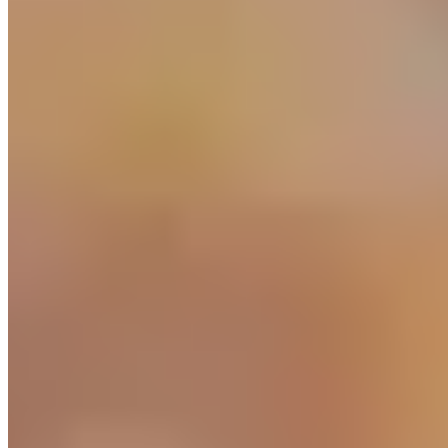
en un dédale d'arcades de pierre et de places en granit, où la
cathédrale romane domine un paysage de bars à vins servant les
rouges de Ribeira Sacra et de tavernes proposant le pulpo á feira sur
des planches de bois. La Praza Maior fait office de salon collectif,
ses terrasses débordant sur les pavés face à la façade baroque de
l'hôtel de ville.
Au-delà des remparts, la tradition thermale perdure depuis
l'Antiquité — les Termas Romanas au bord du Miño accueillent les
visiteurs depuis deux millénaires. La province environnante fournit
les produits qui font la réputation de la table galicienne : fromages
Arzúa-Ulloa, châtaignes de Folgoso, bœuf des vaches blondes
paissant sur les collines brumeuses. Le marché du jeudi à la Praza de
Abastos expose ce terroir généreux, prélude à ces déjeuners qui
s'étirent jusqu'au soir.
Découvrir le luxe, partout dans le monde
DESTINATIONS