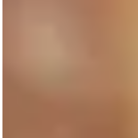
Amsterdam
Bangkok
Berlin
Budapest
Dubai
Hong Kong
Istanbul
Lisbon
London
Madrid
Marrakech
Miami
New York
Paris
Prague
Rome
Seoul
Shanghai
Singapore
Tokyo