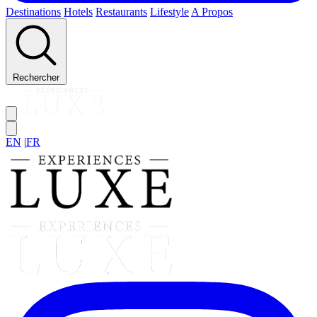
Destinations
Hotels
Restaurants
Lifestyle
A Propos
Rechercher
EN
|
FR