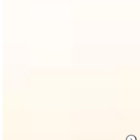
2 Michelin Keys
Ancien refuge des impressionnistes—Monet, Courbet, Boudin—
cette ferme d'exception domine l'estuaire de la Seine, ses chambres
offrant vue sur les jardins ou les eaux changeantes. Charpentes
apparentes, ardoises, chintz et antiquités rappellent l'âge d'or du
XIXᵉ siècle. Le Spa Potager déploie ses soins sensoriels Maison