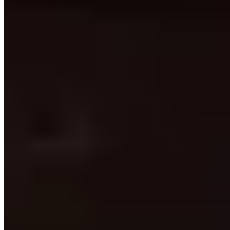
Michelin Selected
·
Relais & Châteaux
Refuge historique des impressionnistes—Monet y peignait la
lumière de l'estuaire, Baudelaire y cherchait l'inspiration—cette
e
ferme du XVII
siècle abrite aujourd'hui une table contemporaine