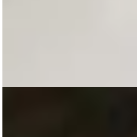
Michelin Selected
À quelques pas de l'Église Sainte-Catherine, cette table distinguée
par l'assiette Michelin déploie sa cuisine normande dans une
demeure médiévale aux murs de brique apparente, éclairée de
chandelles et dressée de porcelaine ancienne. Le menu,
régulièrement renouvelé, privilégie les produits du Calvados—
huîtres de la côte, poissons de ligne, bœuf d'élevage local—travaillés
avec une précision moderne et servis dans un rythme posé qui
convient aux voyageurs en quête d'authenticité raffinée.
Lire la suite
4.
Le Manoir des Impressionnistes