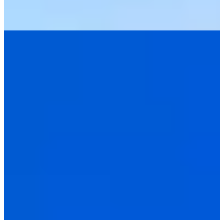
quiétude rurale.
Lire la suite
6.
Auberge de la Source