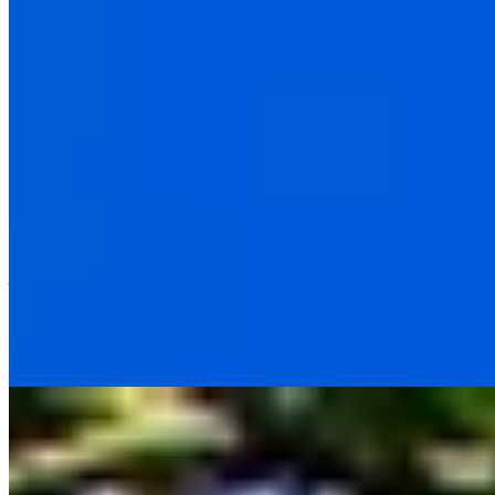
À l'entrée du village de Barneville-la-Bertran, une maison de brique
rouge et une longère à colombages normands composent cette
adresse de 15 chambres aux lignes rustiques sublimées par un décor
résolument contemporain. Un troisième cottage se love dans les
jardins, prolongés par la forêt environnante. La table propose une
cuisine moderne soignée dans une atmosphère chaleureuse, tandis
qu'un service exemplaire achève de séduire les couples en quête de
calme raffiné.
Lire la suite
7.
Le Domaine d'Ablon