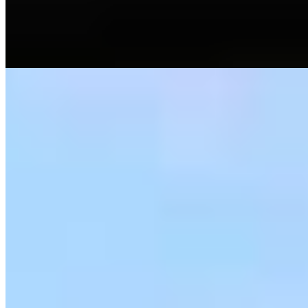
téléphones anciens là. Le restaurant propose du homard fraîchement
pêché sous des banquettes de velours, tandis que le spa abrite un
hammam. Les animaux sont acceptés.
Lire la suite
5.
Manoir de Surville
Portes de chêne massif et tomettes bourguignonnes composent le
décor de ce corps de ferme du XVIe siècle, transformé par un jeune
couple en maison d'hôtes de caractère. Le hammam et le sauna
prolongent l'esprit champêtre, tandis que la table privilégie les
produits du marché normand. L'été, la piscine extérieure s'ouvre sur
un jardin soigné—une adresse confidentielle pour amateurs de