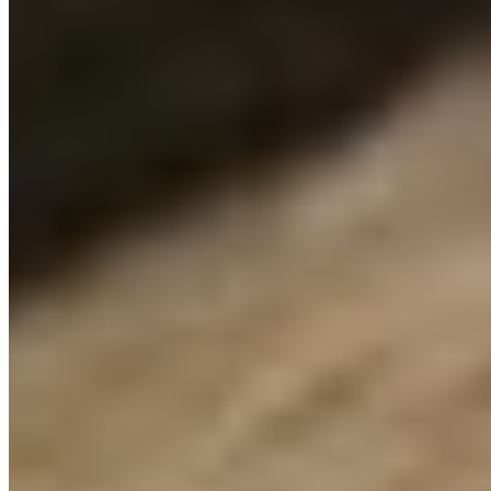
Michelin Selected
Dominant l'estuaire de la Seine, cette table discrète récompensée
d'une Assiette Michelin déploie une cuisine normande