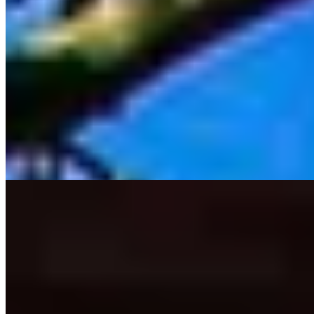
Ce domaine normand près de Honfleur compte cinq logements
répartis dans des bâtiments patrimoniaux—une chaumière du XIVe
siècle dotée d'une terrasse et d'une cuisine complète, une suite
aménagée dans un colombier circulaire du XVIIe, deux autres dans
une grange restaurée. Le chef Jérôme Billochon compose ses menus
à partir du potager du domaine et de produits régionaux.
L'agencement villageois garantit une intimité rare pour un
établissement offrant service complet et conciergerie.
Lire la suite
Où Manger
1.
Les Impressionnistes - La Ferme Saint-Siméon