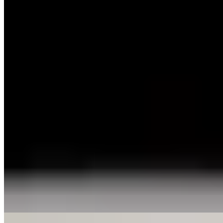
Michelin Selected
Julien Lefebvre, fils de Normandie formé dans des maisons étoilées
parisiennes puis au Château Cordeillan-Bages, signe une cuisine
moderne rythmée par les saisons dans cette cité médiévale portuaire.
Les fourneaux ouverts dialoguent avec une salle contemporaine,
prolongée d'une terrasse aux beaux jours. Sa partition culinaire
épouse l'esprit du temps tout en respectant le calendrier des récoltes,
une approche saluée pour sa justesse et son respect du produit.
Lire la suite