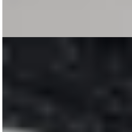
coopérative, légumes du potager et herbes sauvages cueillies
alentour composent des menus évoluant au fil des saisons. La
cuisine allie rigueur technique et inventivité, justifiant pleinement
l'escapade depuis les rives du lac du Bourget pour les amateurs de
gastronomie montagnarde.
Lire la suite
6.
Folie Cuisine d'Émotions