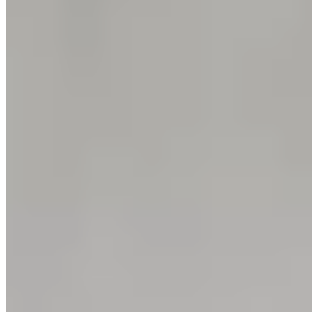
Michelin Selected
Dans le massif des Bauges, cette table contemporaine révèle le talent
d'un jeune chef ancré dans son terroir. Agneau fermier, fromages de