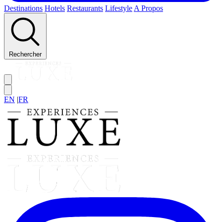
Destinations
Hotels
Restaurants
Lifestyle
A Propos
Rechercher
EN
|
FR