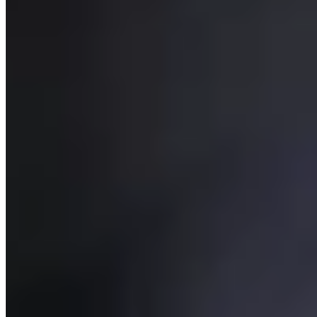
Dissimulé derrière une porte discrète près du château des ducs de
Savoie, ce boutique-hôtel familial de quinze chambres abrite sous
ses voûtes du XVe siècle une piscine aux murs de granit noir, jacuzzi
et hammam. Chaque chambre affirme son propre vocabulaire