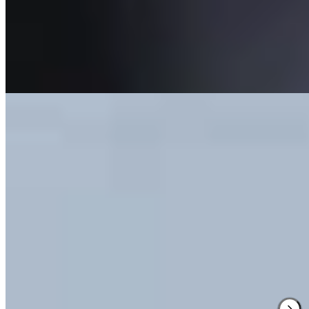
décoratif, du minimalisme graphique aux accents provençaux. Au
dernier étage, un SpaSuite d'inspiration scandinave propose des
soins aux cosmétiques alpins Exertier et Snö Eternelle, tandis que le
restaurant gastronomique Folie et le bar Mademoiselle Folie
complètent l'adresse.
Lire la suite
2.
Château Brachet