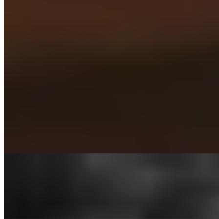
★★ Michelin
Face aux coteaux ondulants et à la vallée du Rhône, cette table
doublement étoilée révèle l'attachement viscéral du chef Michaël
Arnoult à son terroir savoyard. Son tartare d'écrevisses en gelée,
rehaussé d'un beurre mousseux à la mandarine et d'un jus subtil de
carapaces, illustre une cuisine de précision. Gibier, agneau de lait,
omble et féra composent une carte forgée auprès des producteurs
locaux.
Lire la suite
2.
Atmosphères