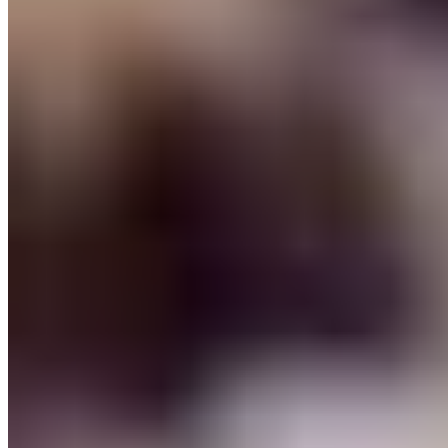
Michelin Selected
De leur rencontre en Australie, Maude et Sébastien ont rapporté un
concept audacieux : ici, point de carte traditionnelle, mais une liste
d'ingrédients du moment que le chef assemble selon son inspiration.
Cette approche énigmatique, récompensée par une Assiette
Michelin, séduit les convives en quête d'une expérience spontanée
dans un cadre chaleureux aux accents savoyards.