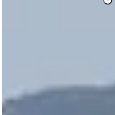
Ancienne demeure du docteur Léon Brachet, médecin des têtes
couronnées et figure majeure de l'essor thermal d'Aix-les-Bains, ce
château déploie quinze chambres rendant chacune hommage à une
personnalité de la Belle Époque. Six hectares de parc abritent
piscine, terrain de croquet, paddle et practice de golf. Le spa propose
hammam et sauna, tandis que les dépendances historiques
perpétuent l'atmosphère aristocratique des lieux.
Lire la suite
Où Manger