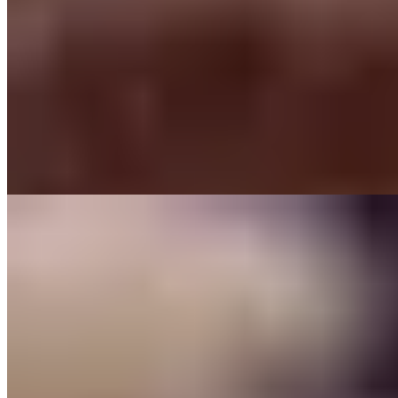
Michelin Selected
Murs de pierre brute et touches colorées composent le décor animé
du 59, table moderne de la rue du Casino. La cuisine privilégie les
produits de saison traités avec rigueur : asperges croustillantes
nappées d'une hollandaise soyeuse, truite de rivière saisie avec
délicatesse, puis un ananas rôti relevé d'épices en conclusion sucrée.
Une adresse sûre pour les amateurs de gastronomie contemporaine
séjournant sur les rives du lac du Bourget.
Lire la suite
8.
Le K'ozzie