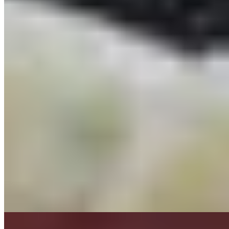
Michelin Selected
Voisine du Château des Ducs de Savoie, cette table de cuisine
moderne s'installe dans la cour d'un édifice patrimonial devenu hôtel
de luxe. Le chef y compose un menu carte blanche rythmé par les
saisons et ses inspirations voyageuses. Deux ambiances s'offrent aux
convives : une terrasse baignée de soleil sous parasols immaculés,
ou une immersion face aux fourneaux.
Lire la suite
7.
Le 59 Restaurant