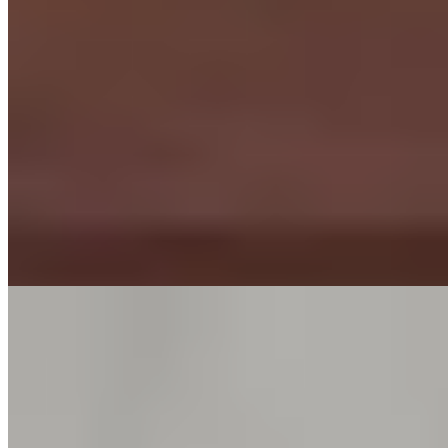
★ Michelin
Face au lac du Bourget cher à l'écrivain romantique, le chef Valentin
Marin compose une cuisine étoilée profondément ancrée dans ce
terroir de montagne et d'eau douce. L'omble chevalier se décline
avec céleri et beurre blanc aux œufs de brochet, l'agneau de Savoie
épouse les fleurs d'artichaut. Le décor contemporain aux lignes
épurées cultive une atmosphère propice aux dîners en tête-à-tête.
Lire la suite
5.
Auberge d’Aillon et d’Ailleurs