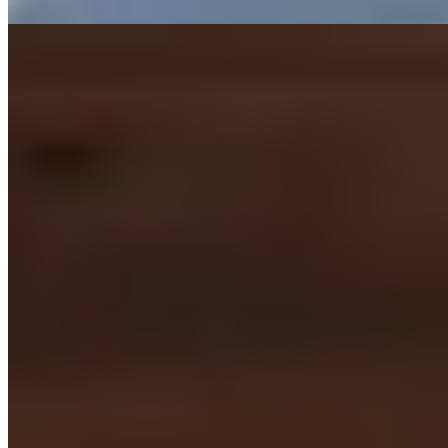
1.
Les Morainières