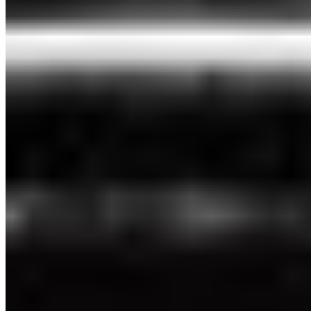
★ Michelin
·
Green Star ●