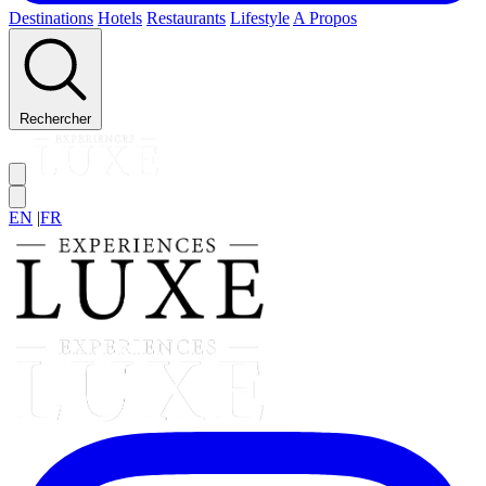
Destinations
Hotels
Restaurants
Lifestyle
A Propos
Rechercher
EN
|
FR