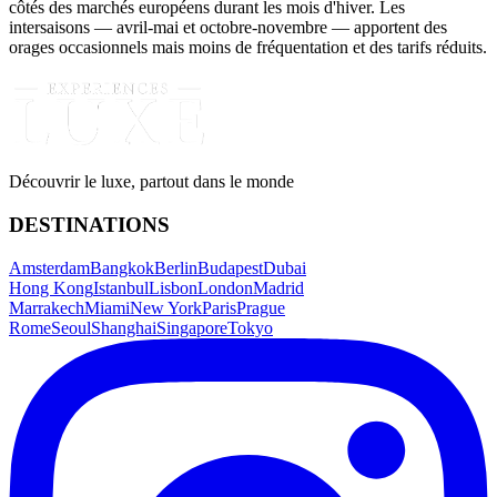
côtés des marchés européens durant les mois d'hiver. Les
intersaisons — avril-mai et octobre-novembre — apportent des
orages occasionnels mais moins de fréquentation et des tarifs réduits.
Découvrir le luxe, partout dans le monde
DESTINATIONS
Amsterdam
Bangkok
Berlin
Budapest
Dubai
Hong Kong
Istanbul
Lisbon
London
Madrid
Marrakech
Miami
New York
Paris
Prague
Rome
Seoul
Shanghai
Singapore
Tokyo