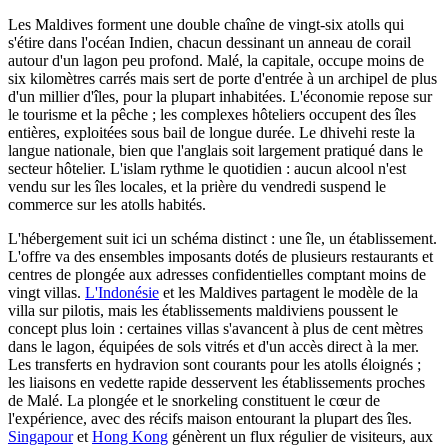
Les Maldives forment une double chaîne de vingt-six atolls qui
s'étire dans l'océan Indien, chacun dessinant un anneau de corail
autour d'un lagon peu profond. Malé, la capitale, occupe moins de
six kilomètres carrés mais sert de porte d'entrée à un archipel de plus
d'un millier d'îles, pour la plupart inhabitées. L'économie repose sur
le tourisme et la pêche ; les complexes hôteliers occupent des îles
entières, exploitées sous bail de longue durée. Le dhivehi reste la
langue nationale, bien que l'anglais soit largement pratiqué dans le
secteur hôtelier. L'islam rythme le quotidien : aucun alcool n'est
vendu sur les îles locales, et la prière du vendredi suspend le
commerce sur les atolls habités.
L'hébergement suit ici un schéma distinct : une île, un établissement.
L'offre va des ensembles imposants dotés de plusieurs restaurants et
centres de plongée aux adresses confidentielles comptant moins de
vingt villas.
L'Indonésie
et les Maldives partagent le modèle de la
villa sur pilotis, mais les établissements maldiviens poussent le
concept plus loin : certaines villas s'avancent à plus de cent mètres
dans le lagon, équipées de sols vitrés et d'un accès direct à la mer.
Les transferts en hydravion sont courants pour les atolls éloignés ;
les liaisons en vedette rapide desservent les établissements proches
de Malé. La plongée et le snorkeling constituent le cœur de
l'expérience, avec des récifs maison entourant la plupart des îles.
Singapour
et
Hong Kong
génèrent un flux régulier de visiteurs, aux