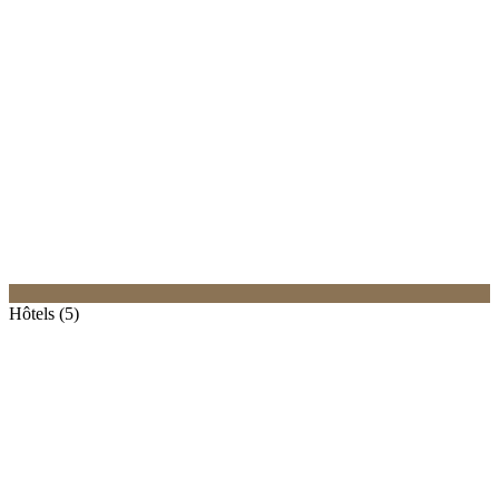
Hôtels (5)