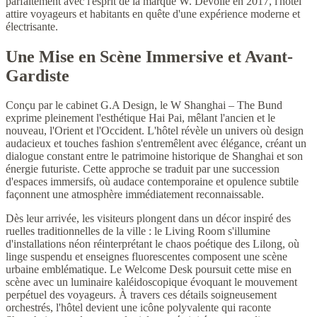
parfaitement avec l'esprit de la marque W. Dévoilé en 2017, l'hôtel
attire voyageurs et habitants en quête d'une expérience moderne et
électrisante.
Une Mise en Scène Immersive et Avant-
Gardiste
Conçu par le cabinet G.A Design, le W Shanghai – The Bund
exprime pleinement l'esthétique Hai Pai, mêlant l'ancien et le
nouveau, l'Orient et l'Occident. L'hôtel révèle un univers où design
audacieux et touches fashion s'entremêlent avec élégance, créant un
dialogue constant entre le patrimoine historique de Shanghai et son
énergie futuriste. Cette approche se traduit par une succession
d'espaces immersifs, où audace contemporaine et opulence subtile
façonnent une atmosphère immédiatement reconnaissable.
Dès leur arrivée, les visiteurs plongent dans un décor inspiré des
ruelles traditionnelles de la ville : le Living Room s'illumine
d'installations néon réinterprétant le chaos poétique des Lilong, où
linge suspendu et enseignes fluorescentes composent une scène
urbaine emblématique. Le Welcome Desk poursuit cette mise en
scène avec un luminaire kaléidoscopique évoquant le mouvement
perpétuel des voyageurs. À travers ces détails soigneusement
orchestrés, l'hôtel devient une icône polyvalente qui raconte