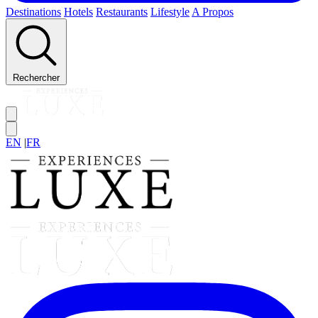
Destinations
Hotels
Restaurants
Lifestyle
A Propos
Rechercher
EN
|
FR