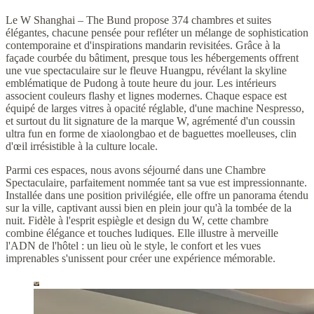
Le W Shanghai – The Bund propose 374 chambres et suites
élégantes, chacune pensée pour refléter un mélange de sophistication
contemporaine et d'inspirations mandarin revisitées. Grâce à la
façade courbée du bâtiment, presque tous les hébergements offrent
une vue spectaculaire sur le fleuve Huangpu, révélant la skyline
emblématique de Pudong à toute heure du jour. Les intérieurs
associent couleurs flashy et lignes modernes. Chaque espace est
équipé de larges vitres à opacité réglable, d'une machine Nespresso,
et surtout du lit signature de la marque W, agrémenté d'un coussin
ultra fun en forme de xiaolongbao et de baguettes moelleuses, clin
d'œil irrésistible à la culture locale.
Parmi ces espaces, nous avons séjourné dans une Chambre
Spectaculaire, parfaitement nommée tant sa vue est impressionnante.
Installée dans une position privilégiée, elle offre un panorama étendu
sur la ville, captivant aussi bien en plein jour qu'à la tombée de la
nuit. Fidèle à l'esprit espiègle et design du W, cette chambre
combine élégance et touches ludiques. Elle illustre à merveille
l'ADN de l'hôtel : un lieu où le style, le confort et les vues
imprenables s'unissent pour créer une expérience mémorable.