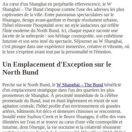
Au cœur d'un Shanghai en perpétuelle effervescence, le W
Shanghai – The Bund s'impose comme l'une des adresses les plus
captivantes de la ville. Entre panoramas spectaculaires sur le
Huangpu, design avant-gardiste et énergie résolument urbaine,
l'hôtel réinvente l'hospitalité avec un style audacieux qui reflète
l'âme moderne du North Bund. Ici, chaque espace raconte une
facette de la métropole : son héritage cosmopolite, son esthétisme
futuriste et son sens inné du spectacle. Séjourner au W Shanghai,
c'est plonger dans une expérience immersive, créative et vibrante, où
le luxe s'exprime avant tout par la personnalité et l'émotion.
Un Emplacement d'Exception sur le
North Bund
Perché sur le North Bund, le
W Shanghai – The Bund
bénéficie
d'un emplacement stratégique dans l'un des quartiers les plus
prometteurs de Shanghai. À proximité immédiate de la célèbre
promenade du Bund, tout en étant légèrement en retrait de son
agitation centrale, l'hôtel profite d'un environnement où grandes
artères, bâtiments Art déco et demeures chinoises se rencontrent.
Installé entre Suzhou Creek et le fleuve Huangpu, il offre des vues
illimitées sur l'eau et se trouve au cœur d'une ville cosmopolite et
futuriste, dont l'énergie, la vie nocturne et la créativité résonnent