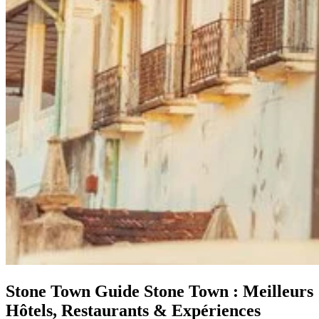
Stone Town
Guide Stone Town : Meilleurs
Hôtels, Restaurants & Expériences