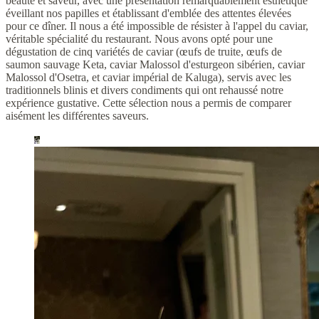
beauté et saveur, avec une présentation remarquablement esthétique
éveillant nos papilles et établissant d'emblée des attentes élevées
pour ce dîner. Il nous a été impossible de résister à l'appel du caviar,
véritable spécialité du restaurant. Nous avons opté pour une
dégustation de cinq variétés de caviar (œufs de truite, œufs de
saumon sauvage Keta, caviar Malossol d'esturgeon sibérien, caviar
Malossol d'Osetra, et caviar impérial de Kaluga), servis avec les
traditionnels blinis et divers condiments qui ont rehaussé notre
expérience gustative. Cette sélection nous a permis de comparer
aisément les différentes saveurs.