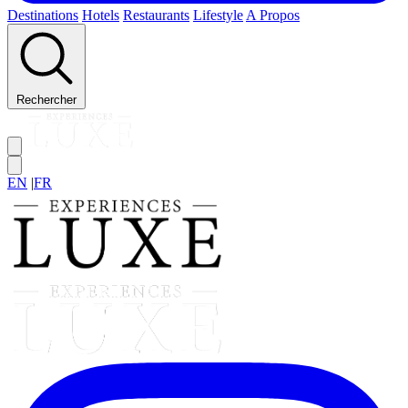
Destinations
Hotels
Restaurants
Lifestyle
A Propos
Rechercher
EN
|
FR