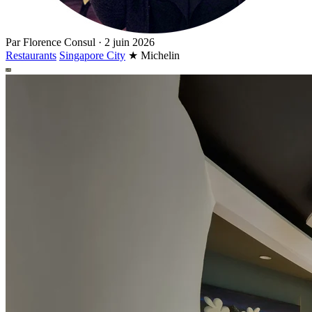
Par
Florence Consul
·
2 juin 2026
Restaurants
Singapore City
★
Michelin