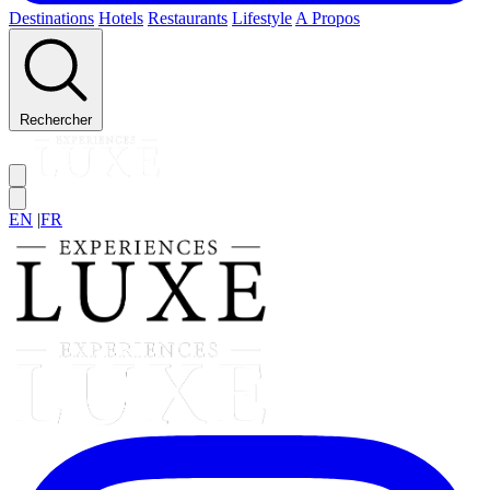
Destinations
Hotels
Restaurants
Lifestyle
A Propos
Rechercher
EN
|
FR